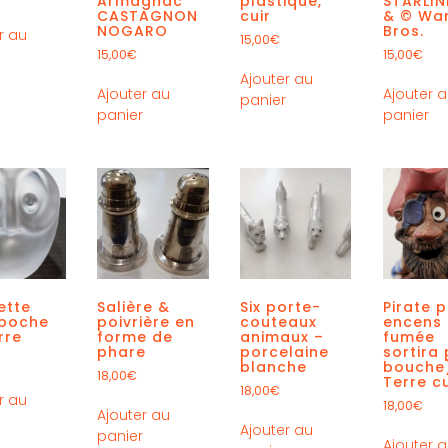
Armagnac
plastique,
STARLIN
CASTAGNON
cuir
& © Wa
NOGARO
Bros.
r au
15,00
€
r
15,00
€
15,00
€
Ajouter au
Ajouter au
Ajouter 
panier
panier
panier
ette
Salière &
Six porte-
Pirate 
-poche
poivrière en
couteaux
encens 
rre
forme de
animaux –
fumée
phare
porcelaine
sortira 
blanche
bouche
18,00
€
Terre c
18,00
€
r au
18,00
€
Ajouter au
r
Ajouter au
panier
Ajouter 