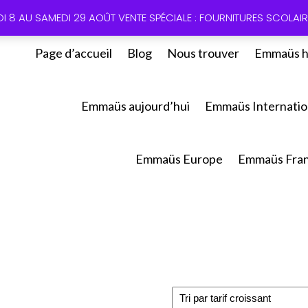
01 60 49
DI 8 AU SAMEDI 29 AOÛT VENTE SPÉCIALE : FOURNITURES SCOLAIRE
Page d’accueil
Blog
Nous trouver
Emmaüs h
Emmaüs aujourd’hui
Emmaüs Internatio
Emmaüs Europe
Emmaüs Fra