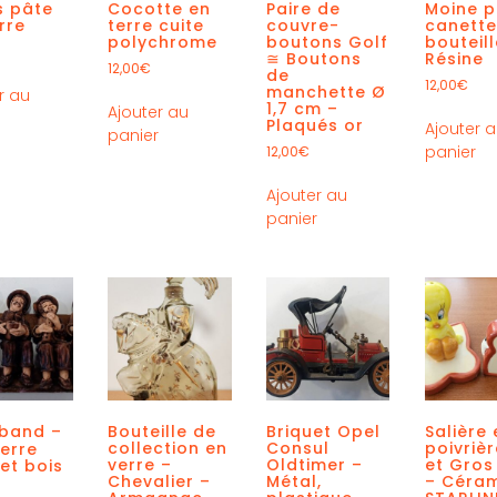
s pâte
Cocotte en
Paire de
Moine p
rre
terre cuite
couvre-
canette
polychrome
boutons Golf
bouteill
≅ Boutons
Résine
12,00
€
de
12,00
€
manchette Ø
r au
1,7 cm –
Ajouter au
r
Plaqués or
Ajouter 
panier
panier
12,00
€
Ajouter au
panier
 band –
Bouteille de
Briquet Opel
Salière 
collection en
Consul
poivrièr
erre
verre –
Oldtimer –
et Gros
 et bois
Chevalier –
Métal,
– Céra