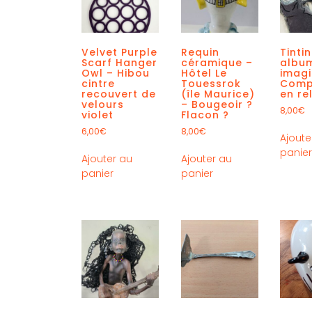
Velvet Purple
Requin
Tinti
Scarf Hanger
céramique –
albu
Owl – Hibou
Hôtel Le
imagi
cintre
Touessrok
Comp
recouvert de
(île Maurice)
en rel
velours
– Bougeoir ?
8,00
€
violet
Flacon ?
6,00
€
8,00
€
Ajoute
panie
Ajouter au
Ajouter au
panier
panier