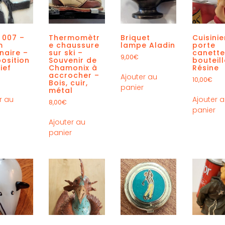
n 007 –
Thermomètr
Briquet
Cuisinie
m
e chaussure
lampe Aladin
porte
naire –
sur ski –
canette
9,00
€
osition
Souvenir de
bouteill
ief
Chamonix à
Résine
accrocher –
Ajouter au
10,00
€
Bois, cuir,
panier
métal
r au
Ajouter 
8,00
€
r
panier
Ajouter au
panier