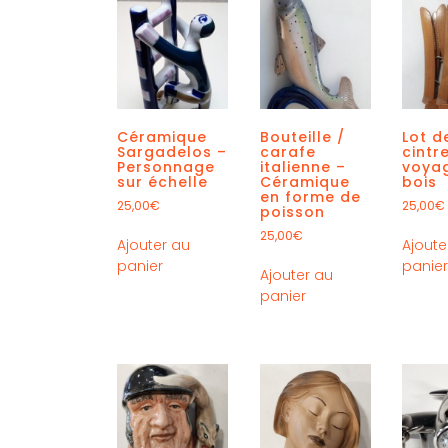
Céramique
Bouteille /
Lot d
Sargadelos –
carafe
cintr
Personnage
italienne –
voya
sur échelle
Céramique
bois
en forme de
25,00
€
25,00
€
poisson
25,00
€
Ajouter au
Ajoute
panier
panie
Ajouter au
panier