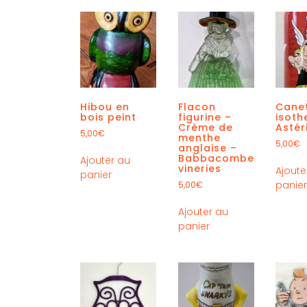
Hibou en
Flacon
Cane
bois peint
figurine –
isot
Crème de
Astér
5,00
€
menthe
5,00
€
anglaise –
Babbacombe
Ajouter au
vineries
Ajoute
panier
panie
5,00
€
Ajouter au
panier