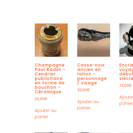
Champagne
Casse-noix
Encri
Paul Radet –
ancien en
voya
Cendrier
laiton –
début
publicitaire
personnage
siècl
en forme de
/ visage
22,00
€
bouchon –
20,00
€
Céramique
Ajoute
20,00
€
Ajouter au
panie
panier
Ajouter au
panier