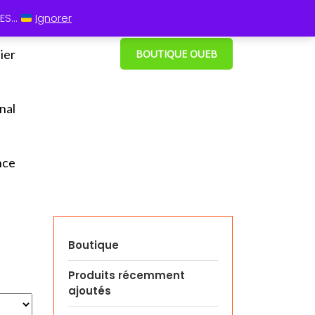
 13 60
⋮ Cum grano salis
S...
Ignorer
ier
BOUTIQUE OUEB
nal
nce
Boutique
Produits récemment
ajoutés