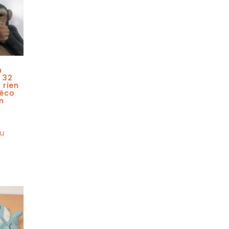
n
– 32
 rien
Déco
n
au