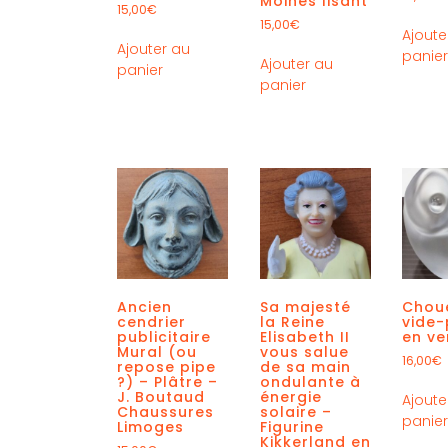
Moines lisant
15,00
€
15,00
€
Ajoute
Ajouter au
panie
Ajouter au
panier
panier
Ancien
Sa majesté
Chou
cendrier
la Reine
vide
publicitaire
Elisabeth II
en ve
Mural (ou
vous salue
16,00
€
repose pipe
de sa main
?) – Plâtre –
ondulante à
J. Boutaud
énergie
Ajoute
Chaussures
solaire –
panie
Limoges
Figurine
Kikkerland en