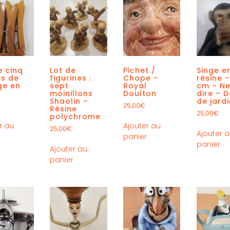
e cinq
Lot de
Pichet /
Singe e
es de
figurines :
Chope –
résine 
ge en
sept
Royal
cm – Ne
moinillons
Doulton
dire – 
Shaolin –
de jardi
25,00
€
Résine
25,00
€
polychrome
r au
Ajouter au
25,00
€
Ajouter 
r
panier
panier
Ajouter au
panier