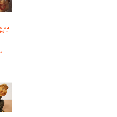
r
s ou
es –
au