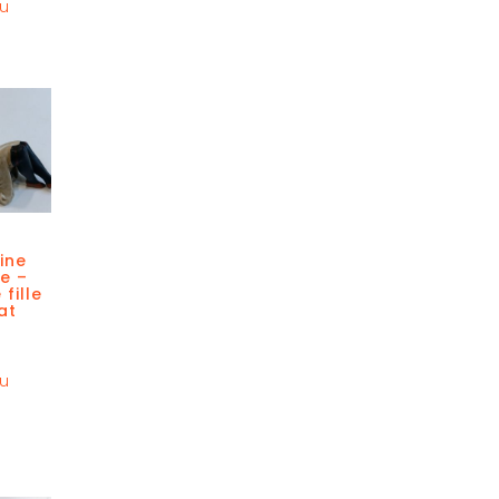
au
ine
e –
 fille
at
au