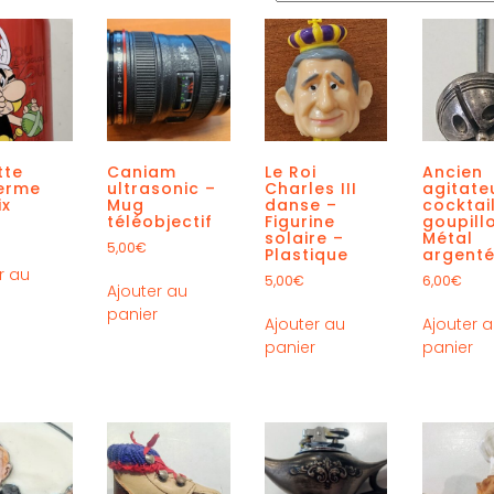
tte
Caniam
Le Roi
Ancien
herme
ultrasonic –
Charles III
agitate
ix
Mug
danse –
cocktai
téléobjectif
Figurine
goupill
solaire –
Métal
5,00
€
Plastique
argent
r au
5,00
€
6,00
€
Ajouter au
r
panier
Ajouter au
Ajouter 
panier
panier