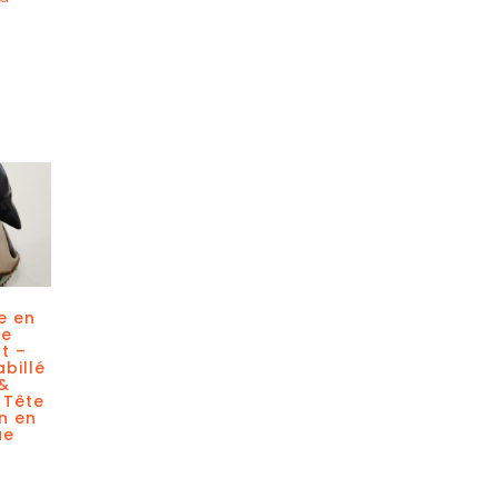
e en
de
t –
billé
 &
 Tête
n en
ue