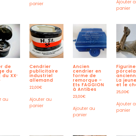
Ajouter 
panier
panier
er de
Cendrier
Ancien
Figurine
ge du
publicitaire
cendrier en
porcela
 du XXᵉ
industriel
forme de
ancienn
e
allemand
remorque –
La jeune
Ets FAGGION
et le ch
22,00
€
à Antibes
25,00
€
23,00
€
r au
Ajouter au
Ajouter 
r
panier
Ajouter au
panier
panier