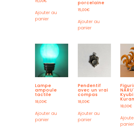
15,00
€
porcelaine
15,00
€
Ajouter au
panier
Ajouter au
panier
Lampe
Pendentif
Figur
ampoule
avec un vrai
NARU
tactile
compas
Kyubi
Kura
18,00
€
18,00
€
18,00
€
Ajouter au
Ajouter au
Ajoute
panier
panier
panie