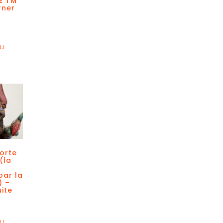
E TM
rner
au
porte
(la
par la
) –
uite
au