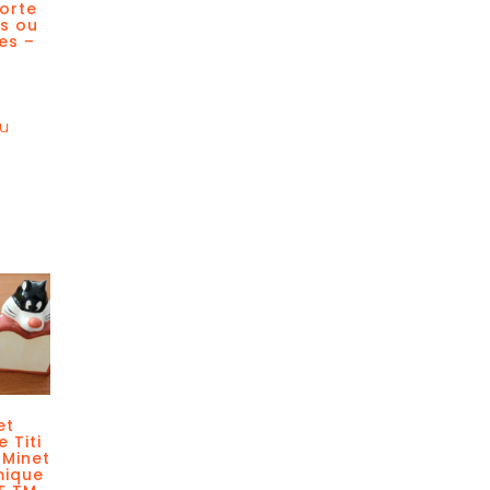
orte
s ou
es –
au
et
e Titi
 Minet
mique