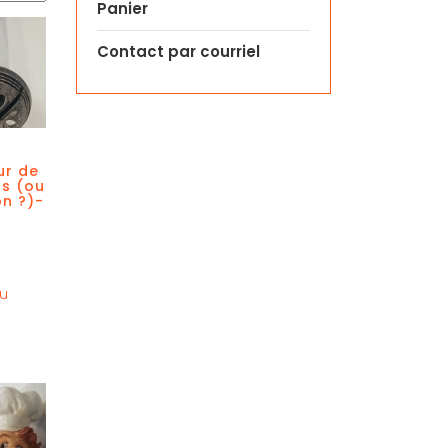
Panier
Contact par courriel
ur de
ls (ou
on ?)-
é
au