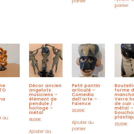
panier
panier
ine
Décor ancien
Petit pantin
Bouteill
TO
angelots
articulé –
forme 
musiciens –
Comedia
mancho
ma
élément de
dell’arte –
Verre ha
pendule /
Faïence
de cuir
horloge –
métal –
20,00
€
métal
boucho
plastiq
r au
18,00
€
Ajouter au
r
20,00
€
panier
Ajouter au