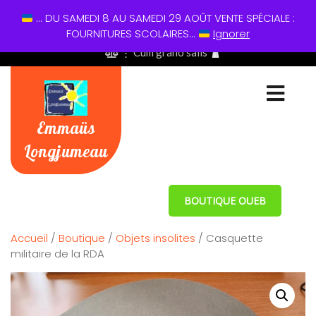
... DU SAMEDI 8 AU SAMEDI 29 AOÛT VENTE SPÉCIALE :
01 60 49 13 60
FOURNITURES SCOLAIRES...
Ignorer
⋮ Cum grano salis
Emmaüs
Longjumeau
BOUTIQUE OUEB
Accueil
/
Boutique
/
Objets insolites
/ Casquette
militaire de la RDA