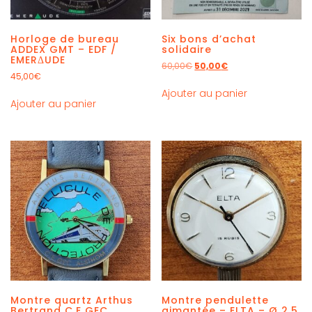
Horloge de bureau
Six bons d’achat
ADDEX GMT – EDF /
solidaire
EMERΔUDE
60,00
€
50,00
€
45,00
€
Ajouter au panier
Ajouter au panier
Montre quartz Arthus
Montre pendulette
Bertrand C.E GEC
aimantée – ELTA – Ø 2,5