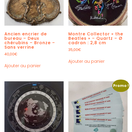
Ancien encrier de
Montre Collector « the
bureau – Deux
Beatles » – Quartz – Ø
chérubins – Bronze –
cadran : 2,8 cm
Sans verrine
35,00
€
40,00
€
Ajouter au panier
Ajouter au panier
Promo !