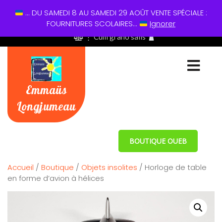
... DU SAMEDI 8 AU SAMEDI 29 AOÛT VENTE SPÉCIALE :
01 60 49 13 60
FOURNITURES SCOLAIRES...
Ignorer
⋮ Cum grano salis
Emmaüs
Longjumeau
BOUTIQUE OUEB
Accueil
/
Boutique
/
Objets insolites
/ Horloge de table
en forme d’avion à hélices