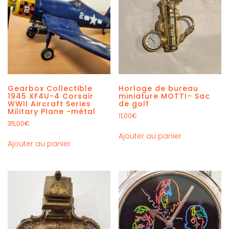
Gearbox Collectible
Horloge de bureau
1945 XF4U-4 Corsair
miniature MOTTI– Sac
WWII Aircraft Series
de golf
Military Plane -métal
11,00
€
35,00
€
Ajouter au panier
Ajouter au panier