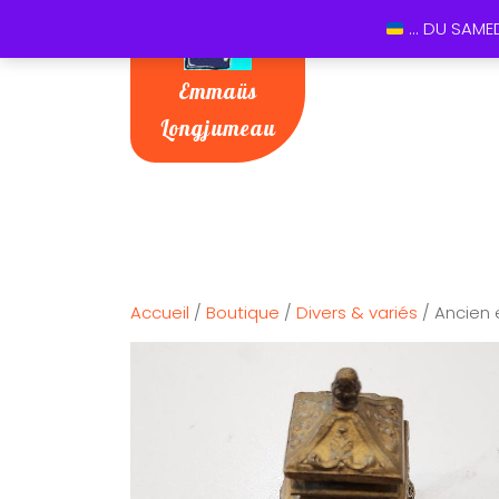
... DU SAME
Emmaüs
Longjumeau
Accueil
/
Boutique
/
Divers & variés
/ Ancien 