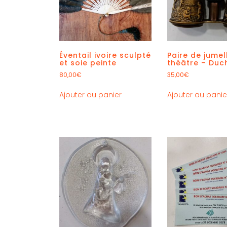
Éventail ivoire sculpté
Paire de jumel
et soie peinte
théâtre – Duc
80,00
€
35,00
€
Ajouter au panier
Ajouter au panie