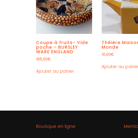
Coupe à fruits- Vide
Théière Maiso
poche – BURSLEY
Monde
WARE ENGLAND
10,00
€
165,00
€
Ajouter au panie
Ajouter au panier
Boutique en ligne
Menti