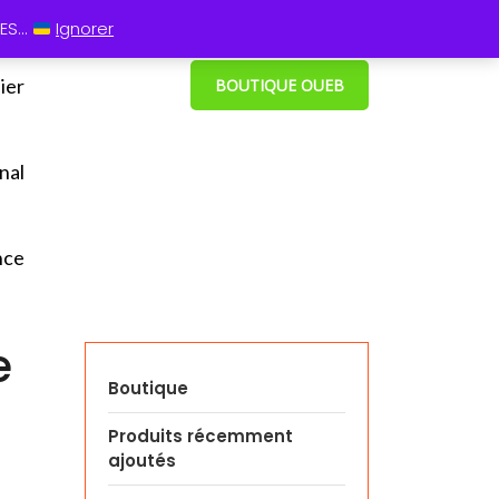
 13 60
⋮ Cum grano salis
S...
Ignorer
ier
BOUTIQUE OUEB
nal
nce
e
Boutique
Produits récemment
ajoutés