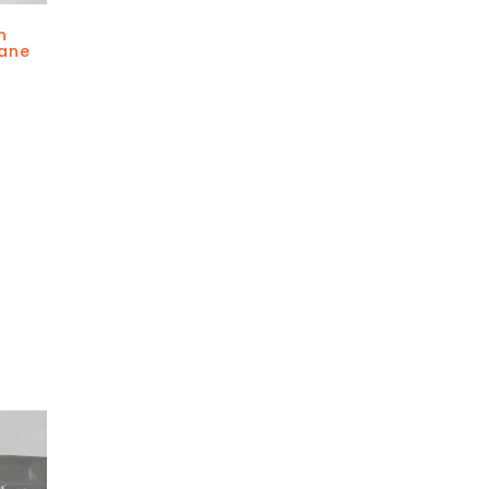
n
iane