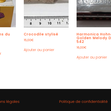
ns du
Crocodile stylisé
Harmonica Hohn
Golden Melody D
15,00
€
542
16,00
€
Ajouter au panier
r
Ajouter au panier
ons légales
Politique de confidentialité