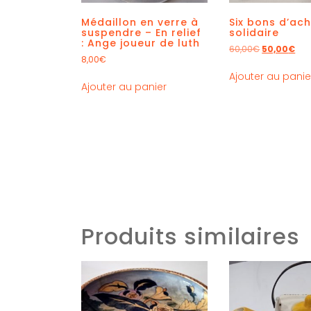
Médaillon en verre à
Six bons d’ac
suspendre – En relief
solidaire
: Ange joueur de luth
60,00
€
50,00
€
8,00
€
Ajouter au panie
Ajouter au panier
Produits similaires