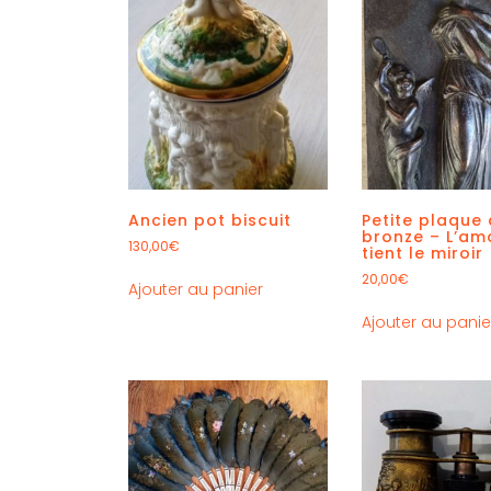
Ancien pot biscuit
Petite plaque
bronze – L’am
130,00
€
tient le miroir
20,00
€
Ajouter au panier
Ajouter au panie