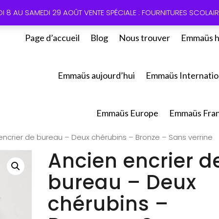
01 60 49
DI 8 AU SAMEDI 29 AOÛT VENTE SPÉCIALE : FOURNITURES SCOLAIRE
Page d’accueil
Blog
Nous trouver
Emmaüs h
Emmaüs aujourd’hui
Emmaüs Internatio
Emmaüs Europe
Emmaüs Fra
encrier de bureau – Deux chérubins – Bronze – Sans verrine
Ancien encrier d
bureau – Deux
chérubins –