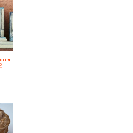
drier
o –
T