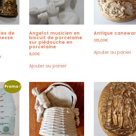
les de
Angelot musicien en
Antique canewa
hesse
biscuit de porcelaine
135,00
€
sur piédouche en
porcelaine
Ajouter au panier
8,00
€
r
Ajouter au panier
Promo !