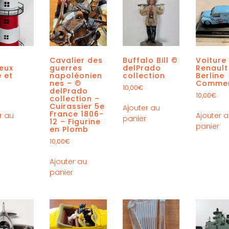
e
Cavalier des
Buffalo Bill ©
Voiture
eux
guerres
delPrado
Renault
 et
napoléonien
collection
Berline
c
nes – ©
Commer
10,00
€
delPrado
10,00
€
collection –
Cuirassier 5e
Ajouter au
France 1806-
r au
Ajouter 
panier
12 – Figurine
r
panier
en Plomb
10,00
€
Ajouter au
panier