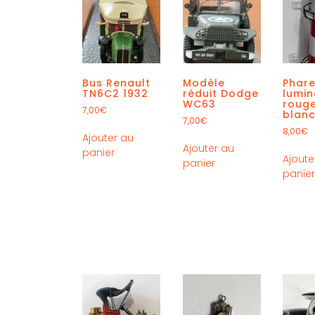
Bus Renault
Modèle
Phar
TN6C2 1932
réduit Dodge
lumin
WC63
rouge
7,00
€
blan
7,00
€
8,00
€
Ajouter au
Ajouter au
panier
Ajoute
panier
panie