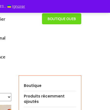
 13 60
⋮ Cum grano salis
S...
Ignorer
ier
BOUTIQUE OUEB
nal
nce
Boutique
Produits récemment
ajoutés