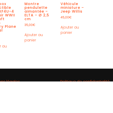
box
Montre
Véhicule
ctible
pendulette
miniature –
 XF4U-4
aimantée –
Jeep Willis
ir WWII
ELTA – Ø 2,5
45,00
€
aft
cm
s
35,00
€
ary Plane
Ajouter au
al
panier
Ajouter au
panier
r au
r
ons légales
Politique de confidentialité