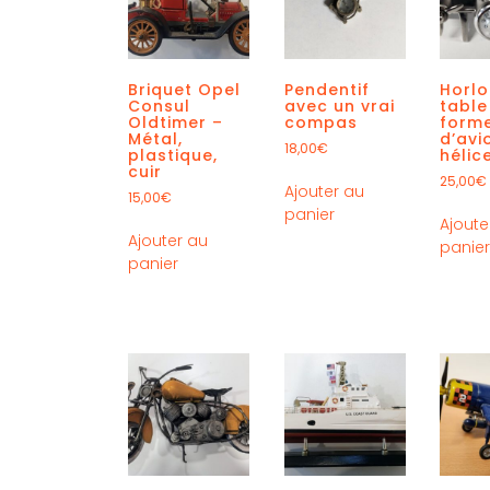
Briquet Opel
Pendentif
Horl
Consul
avec un vrai
table
Oldtimer –
compas
form
Métal,
d’avi
18,00
€
plastique,
hélic
cuir
25,00
€
Ajouter au
15,00
€
panier
Ajoute
Ajouter au
panie
panier