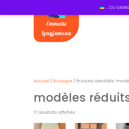
... DU SAME
Emmaüs
Longjumeau
Accueil
/
Boutique
/ Produits identifiés “modè
modèles réduit
17 résultats affichés