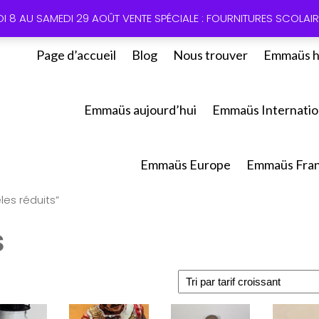
01 60 49
DI 8 AU SAMEDI 29 AOÛT VENTE SPÉCIALE : FOURNITURES SCOLAIRE
Page d’accueil
Blog
Nous trouver
Emmaüs h
Emmaüs aujourd’hui
Emmaüs Internatio
Emmaüs Europe
Emmaüs Fra
les réduits”
s