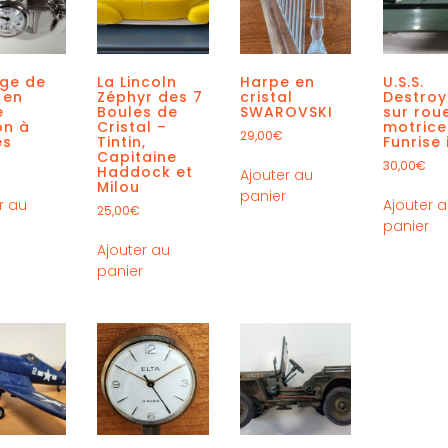
oge de
La Lincoln
Harpe en
U.S.S.
 en
Zéphyr des 7
cristal
Destroy
e
Boules de
SWAROVSKI
sur rou
on à
Cristal –
motrice
29,00
€
es
Tintin,
Funrise 
Capitaine
30,00
€
Haddock et
Ajouter au
Milou
panier
r au
Ajouter 
25,00
€
r
panier
Ajouter au
panier