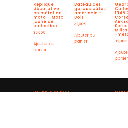
Réplique
Bateau des
Gear
décorative
gardes côtes
Colle
en métal de
américain –
1945
moto – Moto
Bois
Corsa
jaune de
Aircr
32,00
€
collection
Serie
Milit
30,00
€
-mét
Ajouter au
panier
35,00
€
Ajouter au
panier
Ajoute
panie
Boutique en ligne
Menti
Rechercher