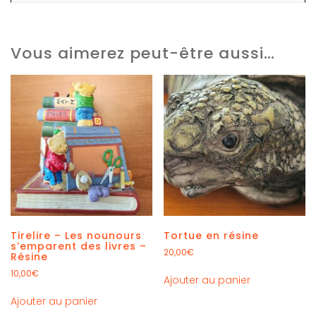
Vous aimerez peut-être aussi…
Tirelire – Les nounours
Tortue en résine
s’emparent des livres –
20,00
€
Résine
10,00
€
Ajouter au panier
Ajouter au panier