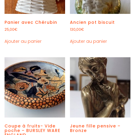
Panier avec Chérubin
Ancien pot biscuit
25,00
€
130,00
€
Ajouter au panier
Ajouter au panier
Coupe à fruits- Vide
Jeune fille pensive –
poche – BURSLEY WARE
Bronze