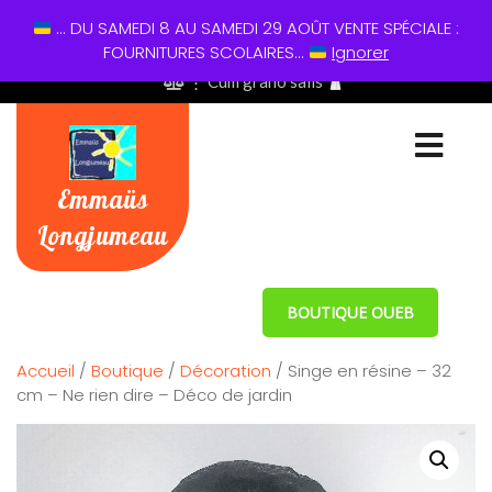
... DU SAMEDI 8 AU SAMEDI 29 AOÛT VENTE SPÉCIALE :
01 60 49 13 60
FOURNITURES SCOLAIRES...
Ignorer
⋮ Cum grano salis
Emmaüs
Longjumeau
BOUTIQUE OUEB
Accueil
/
Boutique
/
Décoration
/ Singe en résine – 32
cm – Ne rien dire – Déco de jardin