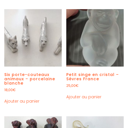
Six porte-couteaux
Petit singe en cristal –
animaux – porcelaine
Sèvres France
blanche
25,00
€
18,00
€
Ajouter au panier
Ajouter au panier