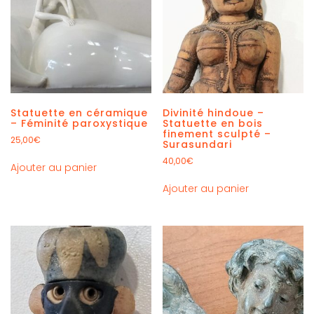
Statuette en céramique
Divinité hindoue –
– Féminité paroxystique
Statuette en bois
finement sculpté –
25,00
€
Surasundari
40,00
€
Ajouter au panier
Ajouter au panier