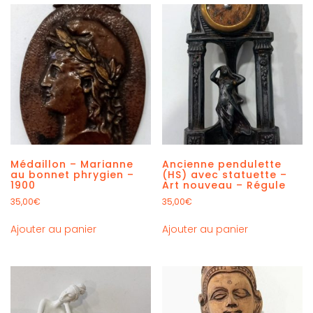
Médaillon – Marianne
Ancienne pendulette
au bonnet phrygien –
(HS) avec statuette –
1900
Art nouveau – Régule
35,00
€
35,00
€
Ajouter au panier
Ajouter au panier