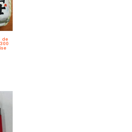
» de
 300
ise