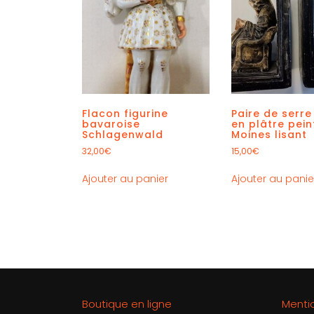
Flacon figurine
Paire de serre 
bavaroise
en plâtre pein
Schlagenwald
Moines lisant
32,00
€
15,00
€
Ajouter au panier
Ajouter au panie
Boutique en ligne
Menti