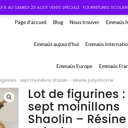
01 60 49
DI 8 AU SAMEDI 29 AOÛT VENTE SPÉCIALE : FOURNITURES SCOLAIRE
Page d’accueil
Blog
Nous trouver
Emmaüs h
Emmaüs aujourd’hui
Emmaüs Internatio
Emmaüs Europe
Emmaüs Fra
figurines : sept moinillons Shaolin – Résine polychrome
Lot de figurines :
sept moinillons
Shaolin – Résine