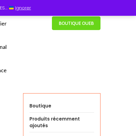
 13 60
⋮ Cum grano salis
S...
Ignorer
ier
BOUTIQUE OUEB
nal
nce
Boutique
Produits récemment
ajoutés