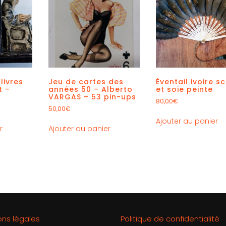
livres
Jeu de cartes des
Éventail ivoire s
t –
années 50 – Alberto
et soie peinte
VARGAS – 53 pin-ups
80,00
€
50,00
€
Ajouter au panier
r
Ajouter au panier
ons légales
Politique de confidentialité