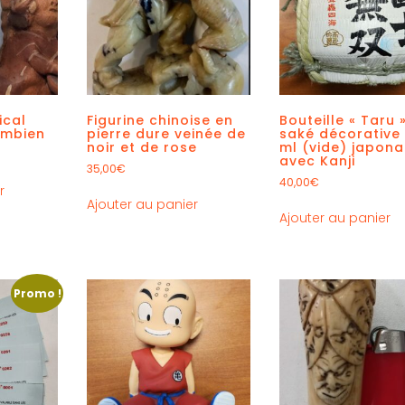
ical
Figurine chinoise en
Bouteille « Taru 
ombien
pierre dure veinée de
saké décorative
noir et de rose
ml (vide) japona
avec Kanji
35,00
€
40,00
€
r
Ajouter au panier
Ajouter au panier
Promo !