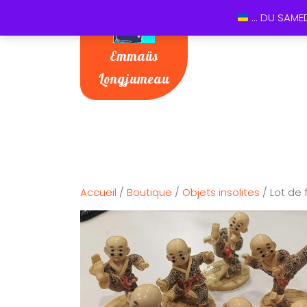
... DU SAME
Emmaüs
Longjumeau
Accueil
/
Boutique
/
Objets insolites
/ Lot de 