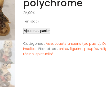
polychrome
25,00
€
1 en stock
Ajouter au panier
Catégories :
Asie
,
Jouets anciens (ou pas ...)
,
Ob
insolites
Étiquettes :
chine
,
figurine
,
poupée
,
rel
résine
,
spiritualité