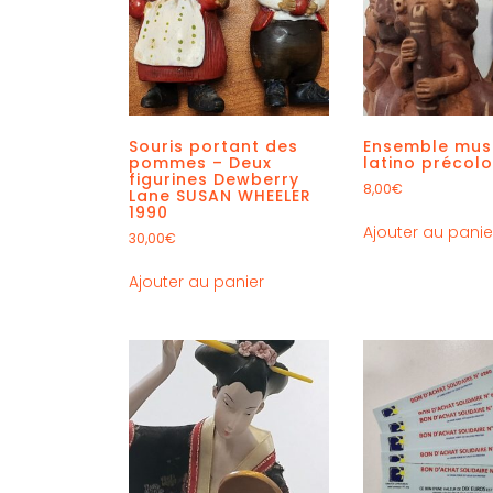
Souris portant des
Ensemble mus
pommes – Deux
latino précol
figurines Dewberry
8,00
€
Lane SUSAN WHEELER
1990
Ajouter au panie
30,00
€
Ajouter au panier