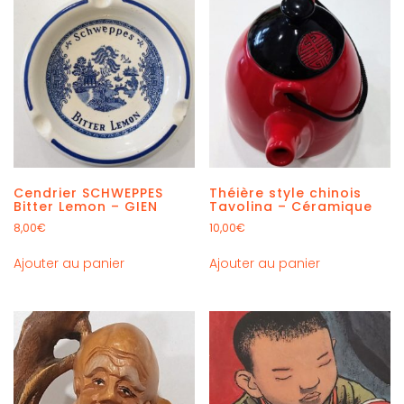
Cendrier SCHWEPPES
Théière style chinois
Bitter Lemon – GIEN
Tavolina – Céramique
8,00
€
10,00
€
Ajouter au panier
Ajouter au panier