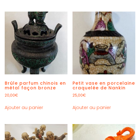
Brûle parfum chinois en
Petit vase en porcelaine
métal façon bronze
craquelée de Nankin
20,00
€
25,00
€
Ajouter au panier
Ajouter au panier