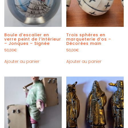
Boule d’escalier en
Trois sphères en
verre peint de l’intérieur
marqueterie d’os –
– Jonques – Signée
Décorées main
50,00
€
50,00
€
Ajouter au panier
Ajouter au panier