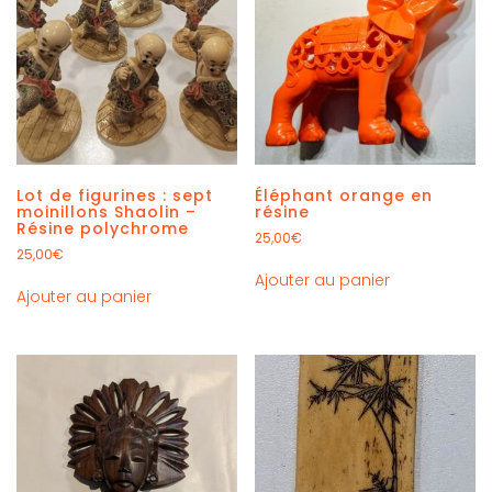
Lot de figurines : sept
Éléphant orange en
moinillons Shaolin –
résine
Résine polychrome
25,00
€
25,00
€
Ajouter au panier
Ajouter au panier