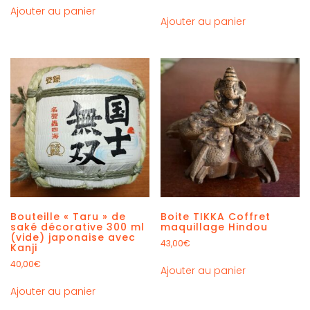
Ajouter au panier
Ajouter au panier
Bouteille « Taru » de
Boite TIKKA Coffret
saké décorative 300 ml
maquillage Hindou
(vide) japonaise avec
43,00
€
Kanji
40,00
€
Ajouter au panier
Ajouter au panier