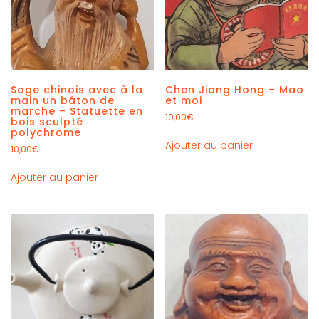
Sage chinois avec à la
Chen Jiang Hong – Mao
main un bâton de
et moi
marche – Statuette en
10,00
€
bois sculpté
polychrome
Ajouter au panier
10,00
€
Ajouter au panier