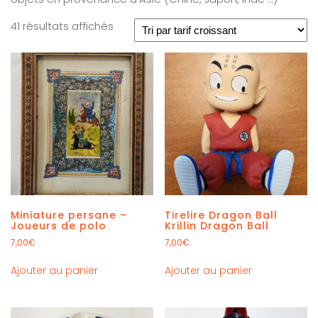
41 résultats affichés
Miniature persane –
Tirelire Dragon Ball
Joueurs de polo
Krillin Dragon Ball
7,00
€
7,00
€
Ajouter au panier
Ajouter au panier