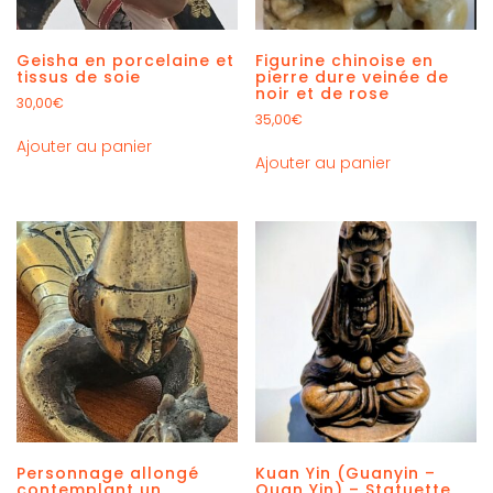
Geisha en porcelaine et
Figurine chinoise en
tissus de soie
pierre dure veinée de
noir et de rose
30,00
€
35,00
€
Ajouter au panier
Ajouter au panier
Personnage allongé
Kuan Yin (Guanyin –
contemplant un
Quan Yin) – Statuette