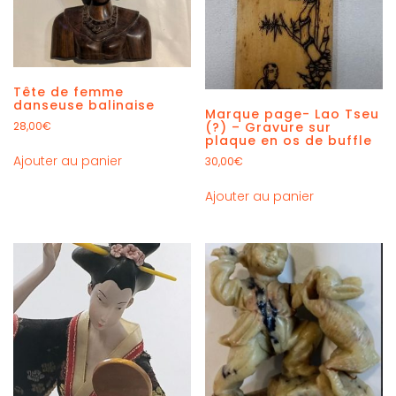
Tête de femme
danseuse balinaise
Marque page- Lao Tseu
(?) – Gravure sur
28,00
€
plaque en os de buffle
Ajouter au panier
30,00
€
Ajouter au panier