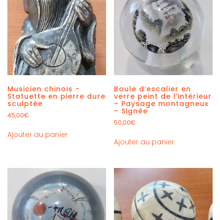
Musicien chinois –
Boule d’escalier en
Statuette en pierre dure
verre peint de l’intérieur
sculptée
– Paysage montagneux
– Signée
45,00
€
50,00
€
Ajouter au panier
Ajouter au panier