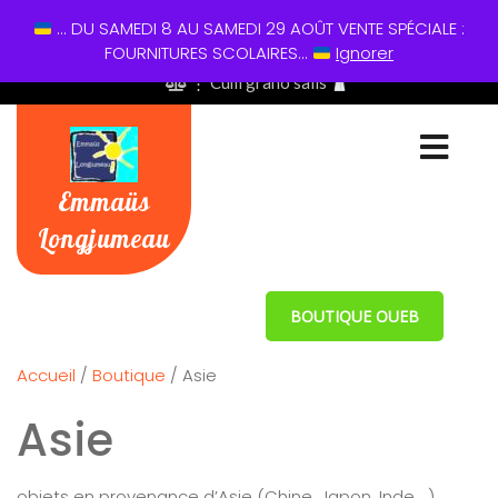
... DU SAMEDI 8 AU SAMEDI 29 AOÛT VENTE SPÉCIALE :
01 60 49 13 60
FOURNITURES SCOLAIRES...
Ignorer
⋮ Cum grano salis
Emmaüs
Longjumeau
BOUTIQUE OUEB
Accueil
/
Boutique
/ Asie
Asie
objets en provenance d’Asie (Chine, Japon, Inde …)