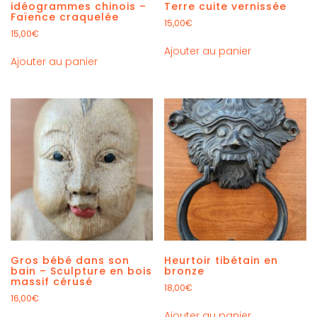
idéogrammes chinois –
Terre cuite vernissée
Faïence craquelée
15,00
€
15,00
€
Ajouter au panier
Ajouter au panier
Gros bébé dans son
Heurtoir tibétain en
bain – Sculpture en bois
bronze
massif cérusé
18,00
€
16,00
€
Ajouter au panier