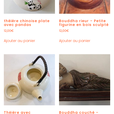
théière chinoise plate
Bouddha rieur – Petite
avec pandas
figurine en bois sculpté
12,00
€
12,00
€
Ajouter au panier
Ajouter au panier
Théière avec
Bouddha couché –