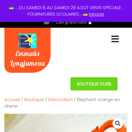
... DU SAMEDI 8 AU SAMEDI 29 AOÛT VENTE SPÉCIALE :
01 60 49 13 60
FOURNITURES SCOLAIRES...
Ignorer
⋮ Cum grano salis
Emmaüs
Longjumeau
BOUTIQUE OUEB
Accueil
/
Boutique
/
Décoration
/ Éléphant orange en
résine