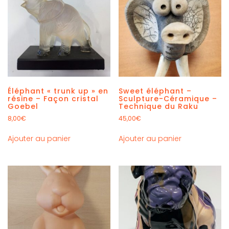
Éléphant « trunk up » en
Sweet éléphant –
résine – Façon cristal
Sculpture-Céramique –
Goebel
Technique du Raku
8,00
€
45,00
€
Ajouter au panier
Ajouter au panier