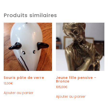
Produits similaires
Souris pâte de verre
Jeune fille pensive –
Bronze
12,00
€
105,00
€
Ajouter au panier
Ajouter au panier