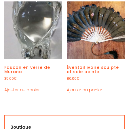
Faucon en verre de
Éventail ivoire sculpté
Murano
et soie peinte
35,00
€
80,00
€
Ajouter au panier
Ajouter au panier
Boutique