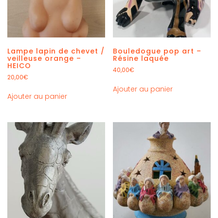
Lampe lapin de chevet /
Bouledogue pop art –
veilleuse orange –
Résine laquée
HEICO
40,00
€
20,00
€
Ajouter au panier
Ajouter au panier