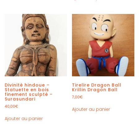
Divinité hindoue –
Tirelire Dragon Ball
Statuette en bois
Krillin Dragon Ball
finement sculpté –
7,00
€
Surasundari
40,00
€
Ajouter au panier
Ajouter au panier