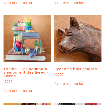
Ajouter au panier
Ajouter au panier
Tirelire – Les nounours
Hyène en bois sculpté
s’emparent des livres –
10,00
€
Résine
10,00
€
Ajouter au panier
Ajouter au panier