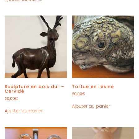
Sculpture en bois dur –
Tortue en résine
Cervidé
20,00
€
20,00
€
Ajouter au panier
Ajouter au panier