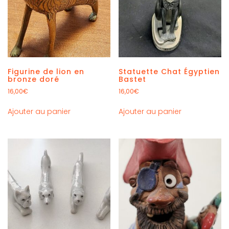
Figurine de lion en
Statuette Chat Égyptien
bronze doré
Bastet
16,00
€
16,00
€
Ajouter au panier
Ajouter au panier