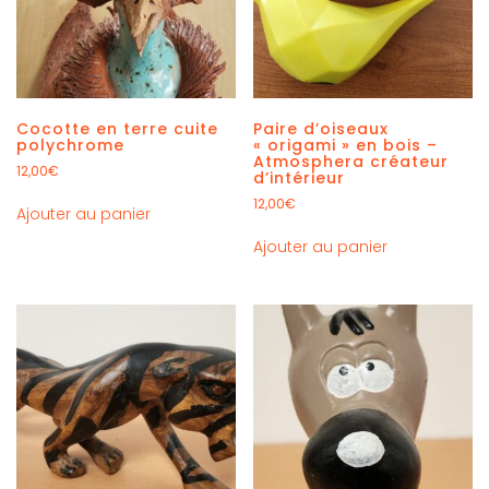
Cocotte en terre cuite
Paire d’oiseaux
polychrome
« origami » en bois –
Atmosphera créateur
12,00
€
d’intérieur
12,00
€
Ajouter au panier
Ajouter au panier