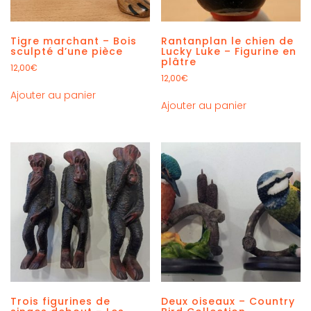
Tigre marchant – Bois
Rantanplan le chien de
sculpté d’une pièce
Lucky Luke – Figurine en
plâtre
12,00
€
12,00
€
Ajouter au panier
Ajouter au panier
Trois figurines de
Deux oiseaux – Country