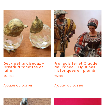
Deux petits oiseaux –
François 1er et Claude
Cristal à facettes et
de France – Figurines
laiton
historiques en plomb
25,00
€
25,00
€
Ajouter au panier
Ajouter au panier