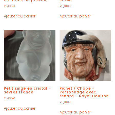
25,00
€
25,00
€
Ajouter au panier
Ajouter au panier
Petit singe en cristal –
Pichet / Chope –
Sèvres France
Personnage avec
renard – Royal Doulton
25,00
€
25,00
€
Ajouter au panier
Ajouter au panier