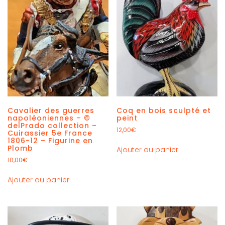
Cavalier des guerres
Coq en bois sculpté et
napoléoniennes – ©
peint
delPrado collection –
12,00
€
Cuirassier 5e France
1806-12 – Figurine en
Plomb
Ajouter au panier
10,00
€
Ajouter au panier