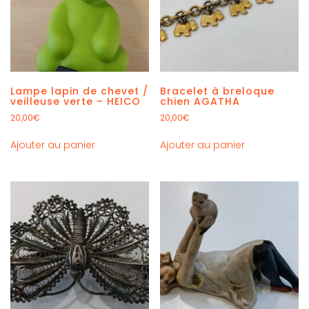
Lampe lapin de chevet /
Bracelet à breloque
veilleuse verte – HEICO
chien AGATHA
20,00
€
20,00
€
Ajouter au panier
Ajouter au panier