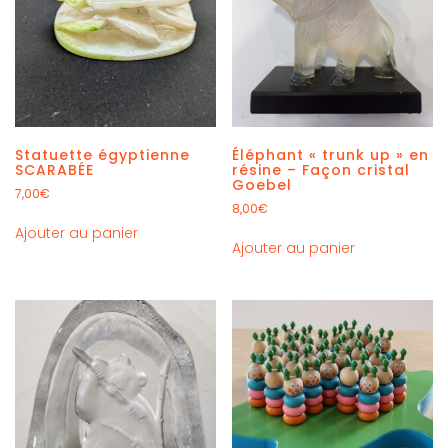
Statuette égyptienne
Éléphant « trunk up » en
SCARABÉE
résine – Façon cristal
Goebel
7,00
€
8,00
€
Ajouter au panier
Ajouter au panier