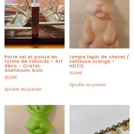
Porte sel et poivre en
Lampe lapin de chevet /
forme de canards – Art
veilleuse orange –
déco – Cristal,
HEICO
aluminium, bois
20,00
€
20,00
€
Ajouter au panier
Ajouter au panier