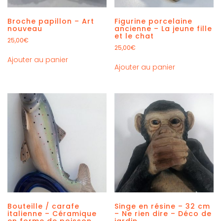
Broche papillon – Art
Figurine porcelaine
nouveau
ancienne – La jeune fille
et le chat
25,00
€
25,00
€
Ajouter au panier
Ajouter au panier
Bouteille / carafe
Singe en résine – 32 cm
italienne – Céramique
– Ne rien dire – Déco de
en forme de poisson
jardin