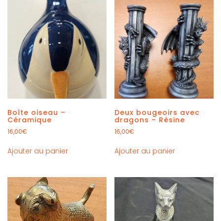
Boîte oiseau –
Deux bougeoirs avec
Céramique
dragons – Résine
16,00
€
16,00
€
Ajouter au panier
Ajouter au panier