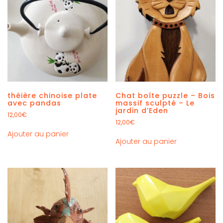
théière chinoise plate
Chat boîte puzzle – Bois
avec pandas
massif sculpté – Le
jardin d’Eden
12,00
€
12,00
€
Ajouter au panier
Ajouter au panier