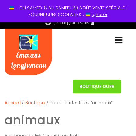
... DU SAMEDI 8 AU SAMEDI 29 AOÛT VENTE SPÉCIALE :
01 60 49 13 60
FOURNITURES SCOLAIRES...
Ignorer
⋮ Cum grano salis
Emmaüs
Longjumeau
BOUTIQUE OUEB
Accueil
/
Boutique
/ Produits identifiés “animaux”
animaux
Affichage de 1–60 sur 82 résultats