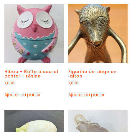
Hibou – Boîte à secret
Figurine de singe en
pastel – résine
laiton
7,00
€
7,00
€
Ajouter au panier
Ajouter au panier