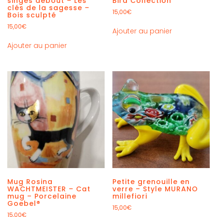
singes debout – Les
Bird Collection
clés de la sagesse –
15,00
€
Bois sculpté
15,00
€
Ajouter au panier
Ajouter au panier
Mug Rosina
Petite grenouille en
WACHTMEISTER – Cat
verre – Style MURANO
mug – Porcelaine
millefiori
Goebel®
15,00
€
15,00
€