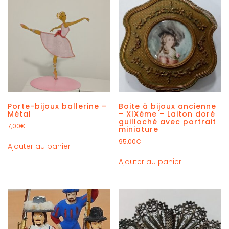
Porte-bijoux ballerine –
Boite à bijoux ancienne
Métal
– XIXème – Laiton doré
guilloché avec portrait
7,00
€
miniature
95,00
€
Ajouter au panier
Ajouter au panier