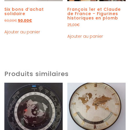
Six bons d’achat
François 1er et Claude
solidaire
de France – Figurines
historiques en plomb
60,00
€
50,00
€
25,00
€
Ajouter au panier
Ajouter au panier
Produits similaires