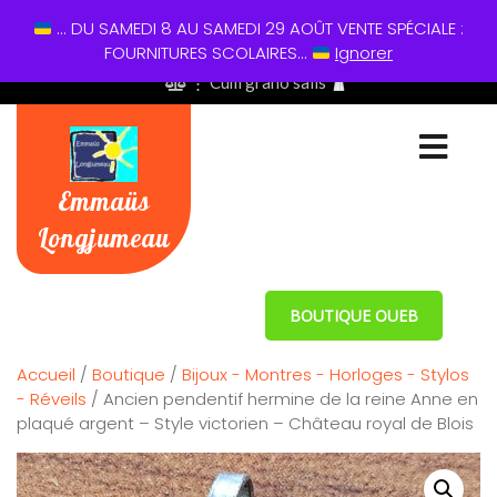
... DU SAMEDI 8 AU SAMEDI 29 AOÛT VENTE SPÉCIALE :
01 60 49 13 60
FOURNITURES SCOLAIRES...
Ignorer
⋮ Cum grano salis
Emmaüs
Longjumeau
BOUTIQUE OUEB
Accueil
/
Boutique
/
Bijoux - Montres - Horloges - Stylos
- Réveils
/ Ancien pendentif hermine de la reine Anne en
plaqué argent – Style victorien – Château royal de Blois