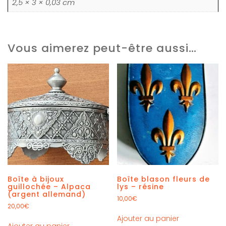
2,5 × 3 × 0,03 cm
Vous aimerez peut-être aussi…
Boîte à bijoux
Boîte blason fleurs de
guillochée – Alpaca
lys – résine
(argent allemand)
10,00
€
20,00
€
Ajouter au panier
Ajouter au panier