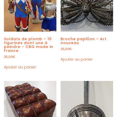
Soldats de plomb – 10
Broche papillon – Art
figurines dont une à
nouveau
peindre – CBG made in
25,00
€
France
35,00
€
Ajouter au panier
Ajouter au panier