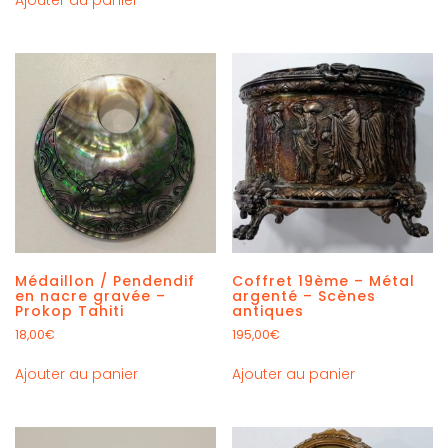
Médaillon / Pendendif
Coffret 19ème – Métal
en nacre gravée –
argenté – Scènes
Prokop Tahiti
antiques
18,00
€
195,00
€
Ajouter au panier
Ajouter au panier