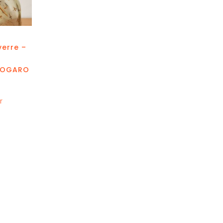
verre –
NOGARO
r