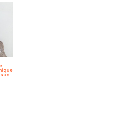
e
mique
sson