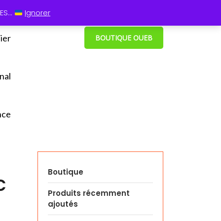
 13 60
⋮ Cum grano salis
S...
Ignorer
ier
BOUTIQUE OUEB
nal
nce
Boutique
c
Produits récemment
ajoutés