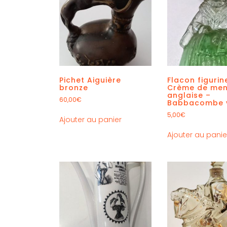
Pichet Aiguière
Flacon figurin
bronze
Crème de men
anglaise –
60,00
€
Babbacombe v
5,00
€
Ajouter au panier
Ajouter au panie