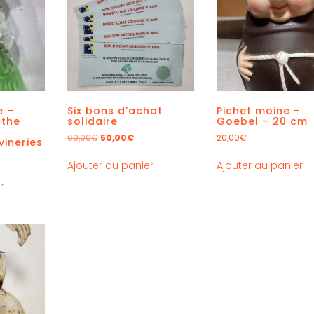
e –
Six bons d’achat
Pichet moine –
the
solidaire
Goebel – 20 cm
60,00
€
50,00
€
20,00
€
ineries
Ajouter au panier
Ajouter au panier
r