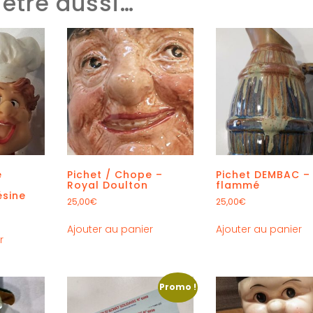
être aussi…
e
Pichet / Chope –
Pichet DEMBAC –
Royal Doulton
flammé
ésine
25,00
€
25,00
€
Ajouter au panier
Ajouter au panier
r
Promo !