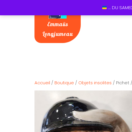
... DU SAME
Emmaüs
Longjumeau
Accueil
/
Boutique
/
Objets insolites
/ Pichet