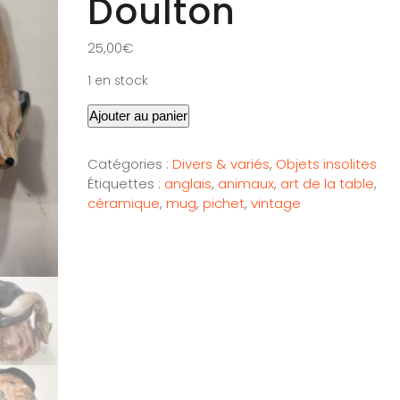
Doulton
25,00
€
1 en stock
Ajouter au panier
Catégories :
Divers & variés
,
Objets insolites
Étiquettes :
anglais
,
animaux
,
art de la table
,
céramique
,
mug
,
pichet
,
vintage