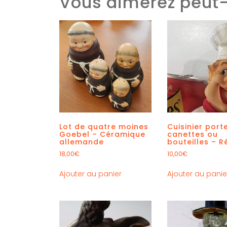
Vous aimerez peut-
Lot de quatre moines
Cuisinier port
Goebel – Céramique
canettes ou
allemande
bouteilles – R
18,00
€
10,00
€
Ajouter au panier
Ajouter au panie