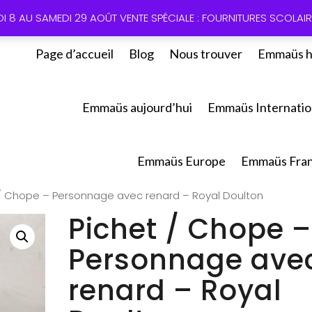
01 60 49
DI 8 AU SAMEDI 29 AOÛT VENTE SPÉCIALE : FOURNITURES SCOLAIRE
Page d’accueil
Blog
Nous trouver
Emmaüs h
Emmaüs aujourd’hui
Emmaüs Internatio
Emmaüs Europe
Emmaüs Fra
 / Chope – Personnage avec renard – Royal Doulton
Pichet / Chope –
Personnage ave
renard – Royal