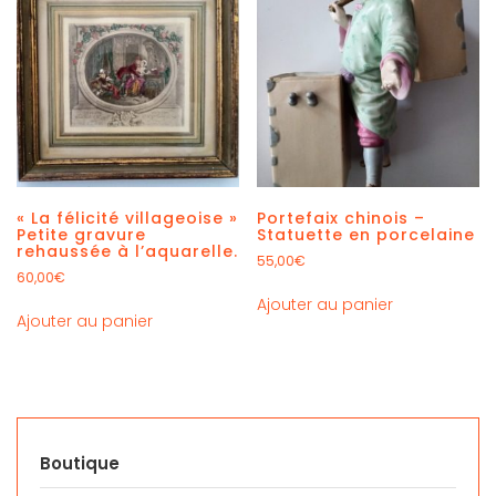
« La félicité villageoise »
Portefaix chinois –
Petite gravure
Statuette en porcelaine
rehaussée à l’aquarelle.
55,00
€
60,00
€
Ajouter au panier
Ajouter au panier
Boutique