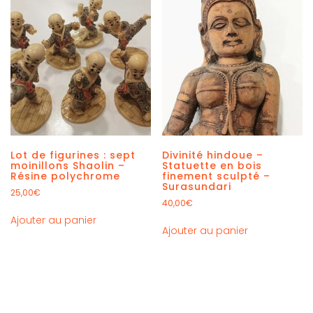
Lot de figurines : sept
Divinité hindoue –
moinillons Shaolin –
Statuette en bois
Résine polychrome
finement sculpté –
Surasundari
25,00
€
40,00
€
Ajouter au panier
Ajouter au panier