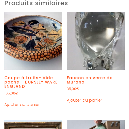
Produits similaires
Coupe à fruits- Vide
Faucon en verre de
poche – BURSLEY WARE
Murano
ENGLAND
35,00
€
165,00
€
Ajouter au panier
Ajouter au panier