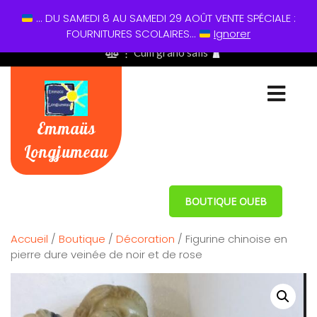
... DU SAMEDI 8 AU SAMEDI 29 AOÛT VENTE SPÉCIALE :
01 60 49 13 60
FOURNITURES SCOLAIRES...
Ignorer
⋮ Cum grano salis
Emmaüs
Longjumeau
BOUTIQUE OUEB
Accueil
/
Boutique
/
Décoration
/ Figurine chinoise en
pierre dure veinée de noir et de rose