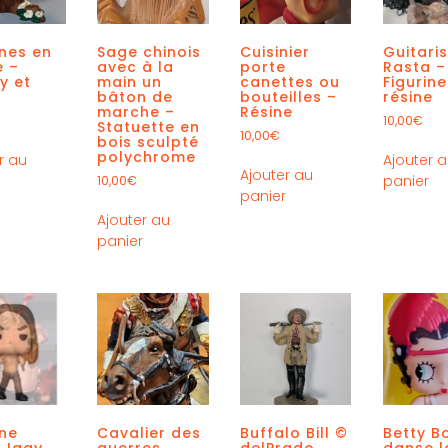
ines en
Sage chinois
Cuisinier
Guitari
e –
avec à la
porte
Rasta –
y et
main un
canettes ou
Figurine
bâton de
bouteilles –
résine
marche –
Résine
10,00
€
Statuette en
10,00
€
bois sculpté
polychrome
r au
Ajouter 
Ajouter au
r
panier
10,00
€
panier
Ajouter au
panier
ine
Cavalier des
Buffalo Bill ©
Betty B
 Iggy
guerres
delPrado
danse l