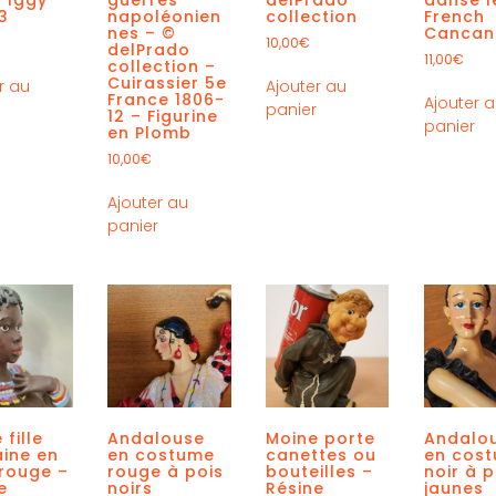
3
napoléonien
collection
French
nes – ©
Cancan
10,00
€
delPrado
11,00
€
collection –
Cuirassier 5e
r au
Ajouter au
France 1806-
Ajouter 
r
panier
12 – Figurine
panier
en Plomb
10,00
€
Ajouter au
panier
 fille
Andalouse
Moine porte
Andalo
aine en
en costume
canettes ou
en cos
rouge –
rouge à pois
bouteilles –
noir à p
e
noirs
Résine
jaunes