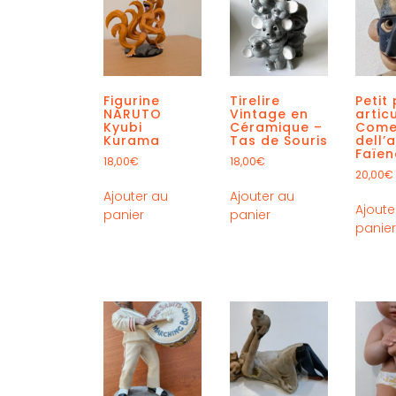
Figurine
Tirelire
Petit
NARUTO
Vintage en
artic
Kyubi
Céramique –
Come
Kurama
Tas de Souris
dell’
Faïe
18,00
€
18,00
€
20,00
€
Ajouter au
Ajouter au
Ajoute
panier
panier
panie