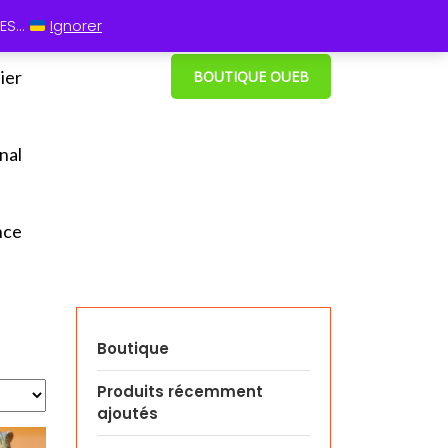
 13 60
⋮ Cum grano salis
S...
Ignorer
ier
BOUTIQUE OUEB
nal
nce
Boutique
Produits récemment
ajoutés