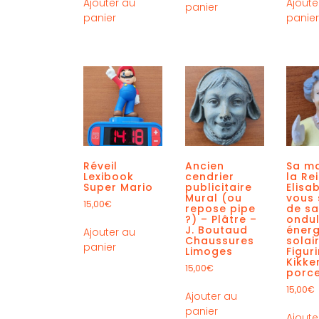
Ajouter au
Ajoute
panier
panier
panie
Réveil
Ancien
Sa ma
Lexibook
cendrier
la Re
Super Mario
publicitaire
Elisab
Mural (ou
vous 
15,00
€
repose pipe
de sa
?) – Plâtre –
ondu
J. Boutaud
énerg
Ajouter au
Chaussures
solai
panier
Limoges
Figur
Kikke
15,00
€
porce
15,00
€
Ajouter au
panier
Ajoute