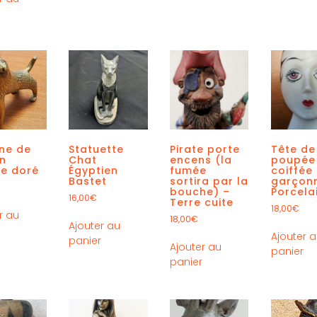
r
ine de
Statuette
Pirate porte
Tête de
en
Chat
encens (la
poupée
ze doré
Égyptien
fumée
coiffée 
Bastet
sortira par la
garçon
bouche) –
Porcela
16,00
€
Terre cuite
18,00
€
r au
18,00
€
Ajouter au
r
Ajouter 
panier
Ajouter au
panier
panier