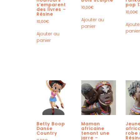
s’emparent
pop 1
10,00
€
des livres –
10,00
€
Résine
Ajouter au
10,00
€
Ajoute
panier
panie
Ajouter au
panier
Betty Boop
Maman
Jeune
Danse
africaine
afric
Country
tenant une
robe 
jarre –
Résin