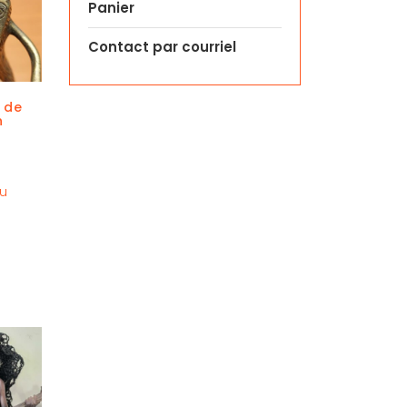
Panier
Contact par courriel
e de
n
au