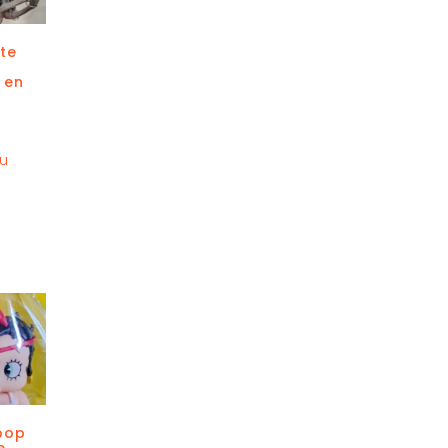
ste
 en
au
oop
e