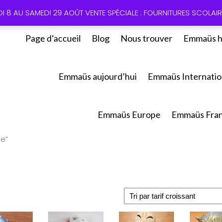
01 60 49
DI 8 AU SAMEDI 29 AOÛT VENTE SPÉCIALE : FOURNITURES SCOLAIRE
Page d’accueil
Blog
Nous trouver
Emmaüs h
Emmaüs aujourd’hui
Emmaüs Internatio
Emmaüs Europe
Emmaüs Fra
ne”