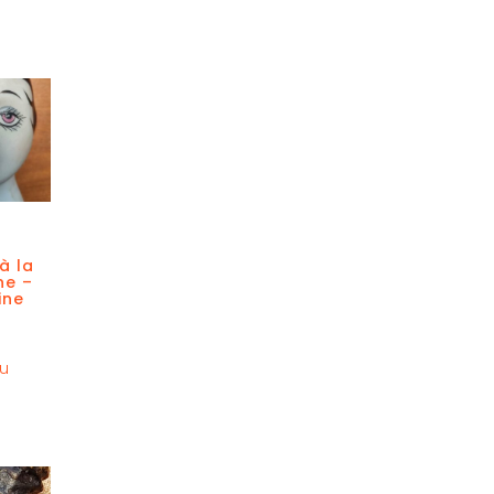
à la
ne –
ine
au