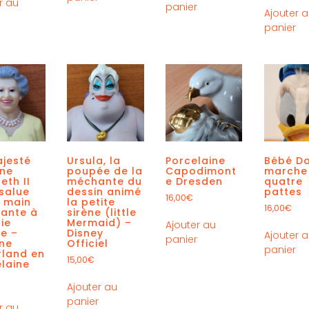
r au
panier
Ajouter 
r
panier
jesté
Ursula, la
Porcelaine
Bébé D
ine
poupée de la
Capodimont
marche
eth II
méchante du
e Dresden
quatre
salue
dessin animé
pattes
16,00
€
 main
la petite
16,00
€
lante à
sirène (little
ie
Mermaid) –
Ajouter au
re –
Disney
Ajouter 
panier
ine
Officiel
panier
rland en
15,00
€
laine
Ajouter au
panier
r au