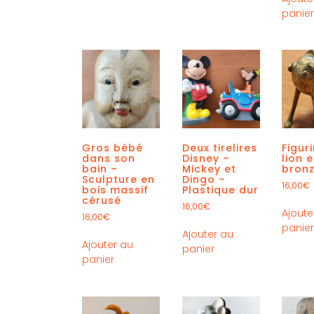
panie
Gros bébé
Deux tirelires
Figur
dans son
Disney –
lion 
bain –
Mickey et
bron
Sculpture en
Dingo –
16,00
€
bois massif
Plastique dur
cérusé
16,00
€
Ajoute
16,00
€
panie
Ajouter au
Ajouter au
panier
panier