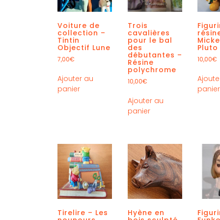
Voiture de
Trois
Figur
collection –
cavalières
résin
Tintin
pour le bal
Micke
Objectif Lune
des
Pluto
débutantes –
7,00
€
10,00
€
Résine
polychrome
Ajouter au
Ajoute
10,00
€
panier
panie
Ajouter au
panier
Tirelire – Les
Hyène en
Figur
nounours
bois sculpté
Funko