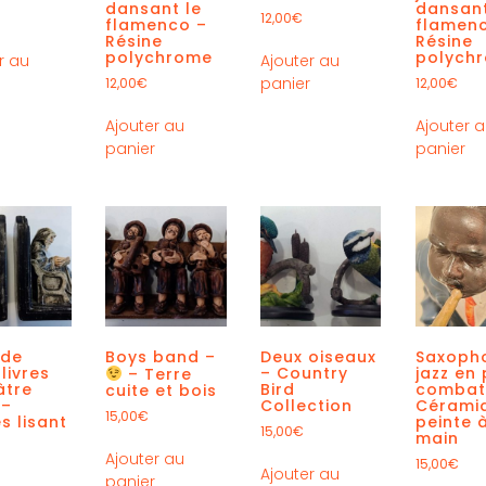
dansant le
dansant
12,00
€
flamenco –
flamen
Résine
Résine
polychrome
polych
r au
Ajouter au
r
panier
12,00
€
12,00
€
Ajouter au
Ajouter 
panier
panier
 de
Boys band –
Deux oiseaux
Saxopho
 livres
– Country
jazz en 
– Terre
âtre
Bird
combat
cuite et bois
 –
Collection
Cérami
15,00
€
s lisant
peinte à
15,00
€
main
Ajouter au
15,00
€
Ajouter au
panier