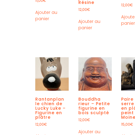
11,00
€
Résine
12,00
€
12,00
€
Ajouter au
Ajoute
panier
Ajouter au
panie
panier
Rantanplan
Bouddha
Paire
le chien de
rieur – Petite
serre
Lucky Luke –
figurine en
en pl
Figurine en
bois sculpté
peint
plâtre
Moine
12,00
€
12,00
€
15,00
€
Ajouter au