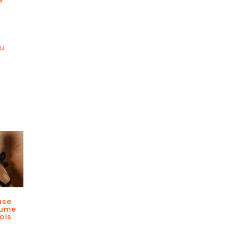
au
use
tume
ois