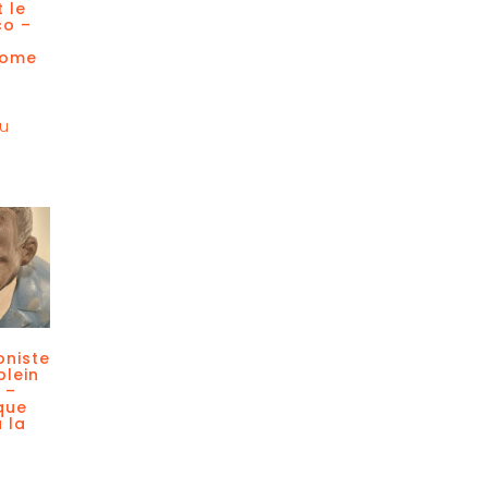
 le
co –
rome
au
niste
plein
 –
que
 la