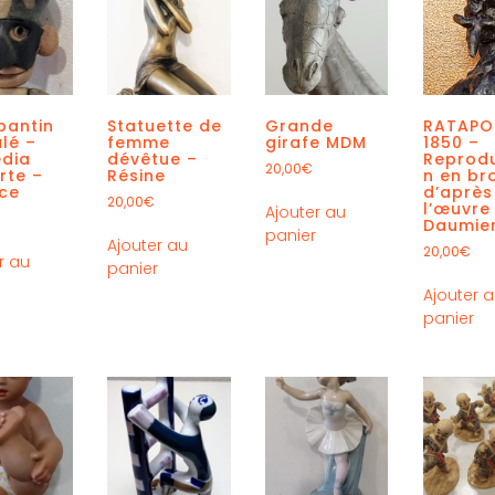
 pantin
Statuette de
Grande
RATAPOI
ulé –
femme
girafe MDM
1850 –
dia
dévêtue –
Reprodu
20,00
€
arte –
Résine
n en br
nce
d’après
20,00
€
l’œuvre
Ajouter au
Daumie
panier
Ajouter au
20,00
€
r au
panier
r
Ajouter 
panier