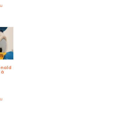
au
onald
 à
au