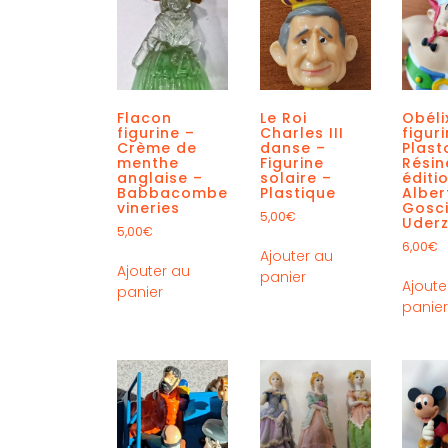
Flacon
Le Roi
Obéli
figurine –
Charles III
figur
Crème de
danse –
Plast
menthe
Figurine
Résin
anglaise –
solaire –
éditi
Babbacombe
Plastique
Alber
vineries
Gosc
5,00
€
Uder
5,00
€
6,00
€
Ajouter au
Ajouter au
panier
Ajoute
panier
panie