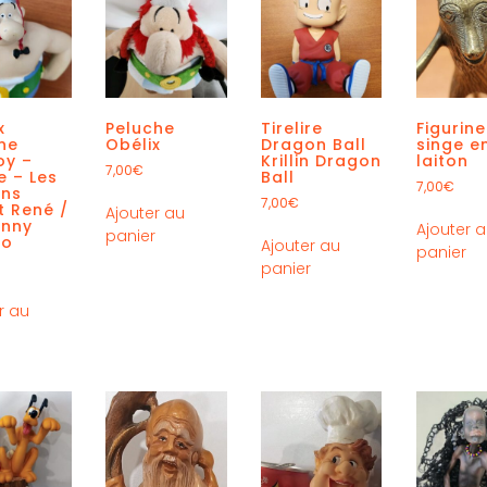
x
Peluche
Tirelire
Figurin
ine
Obélix
Dragon Ball
singe e
oy –
Krillin Dragon
laiton
7,00
€
e – Les
Ball
7,00
€
ons
7,00
€
t René /
Ajouter au
inny
Ajouter 
panier
zo
Ajouter au
panier
panier
r au
r