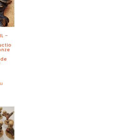
L –
ctio
onze
 de
r
au