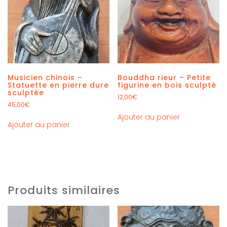
Musicien chinois –
Bouddha rieur – Petite
Statuette en pierre dure
figurine en bois sculpté
sculptée
12,00
€
45,00
€
Ajouter au panier
Ajouter au panier
Produits similaires