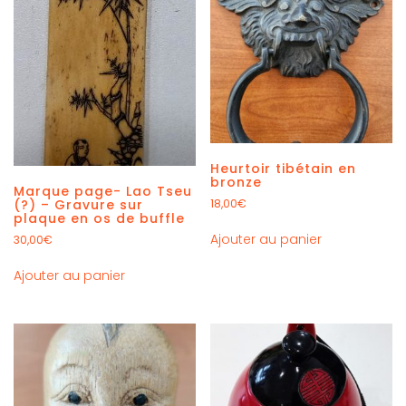
Heurtoir tibétain en
bronze
Marque page- Lao Tseu
(?) – Gravure sur
18,00
€
plaque en os de buffle
Ajouter au panier
30,00
€
Ajouter au panier