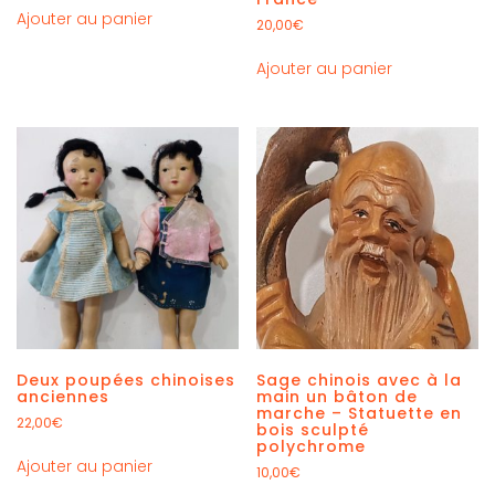
Ajouter au panier
20,00
€
Ajouter au panier
Deux poupées chinoises
Sage chinois avec à la
anciennes
main un bâton de
marche – Statuette en
22,00
€
bois sculpté
polychrome
Ajouter au panier
10,00
€