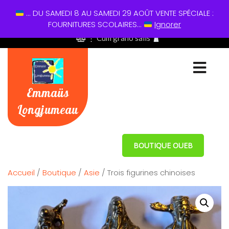
... DU SAMEDI 8 AU SAMEDI 29 AOÛT VENTE SPÉCIALE :
01 60 49 13 60
FOURNITURES SCOLAIRES...
Ignorer
⋮ Cum grano salis
Emmaüs
Longjumeau
BOUTIQUE OUEB
Accueil
/
Boutique
/
Asie
/ Trois figurines chinoises