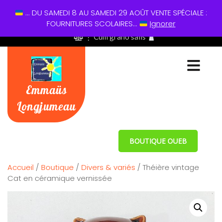
... DU SAMEDI 8 AU SAMEDI 29 AOÛT VENTE SPÉCIALE :
01 60 49 13 60
FOURNITURES SCOLAIRES...
Ignorer
⋮ Cum grano salis
Emmaüs
Longjumeau
BOUTIQUE OUEB
Accueil
/
Boutique
/
Divers & variés
/ Théière vintage
Cat en céramique vernissée