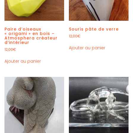
Paire d’oiseaux
Souris pâte de verre
« origami » en bois –
12,00
€
Atmosphera créateur
d’intérieur
Ajouter au panier
12,00
€
Ajouter au panier