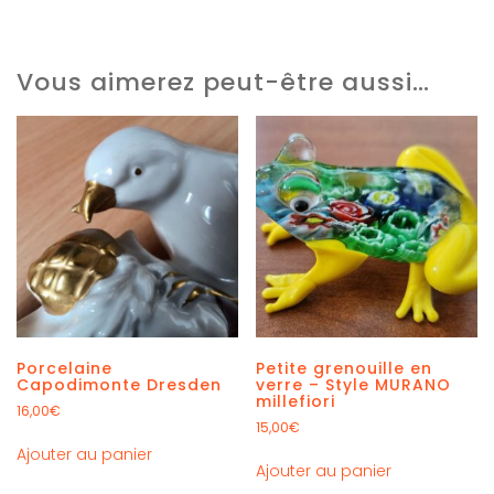
Vous aimerez peut-être aussi…
Porcelaine
Petite grenouille en
Capodimonte Dresden
verre – Style MURANO
millefiori
16,00
€
15,00
€
Ajouter au panier
Ajouter au panier