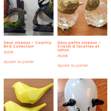
Deux oiseaux – Country
Deux petits oiseaux –
Bird Collection
Cristal à facettes et
laiton
15,00
€
25,00
€
Ajouter au panier
Ajouter au panier