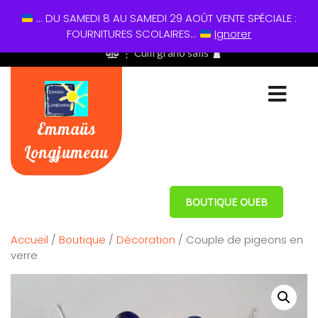
... DU SAMEDI 8 AU SAMEDI 29 AOÛT VENTE SPÉCIALE :
01 60 49 13 60
FOURNITURES SCOLAIRES...
Ignorer
⋮ Cum grano salis
Emmaüs
Longjumeau
BOUTIQUE OUEB
Accueil
/
Boutique
/
Décoration
/ Couple de pigeons en
verre