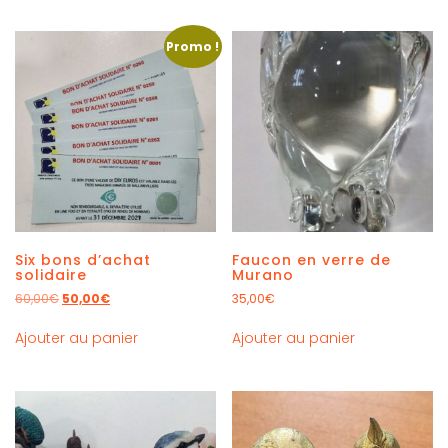
Promo !
Six bons d’achat
Faucon en verre de
solidaire
Murano
60,00
€
50,00
€
35,00
€
Ajouter au panier
Ajouter au panier