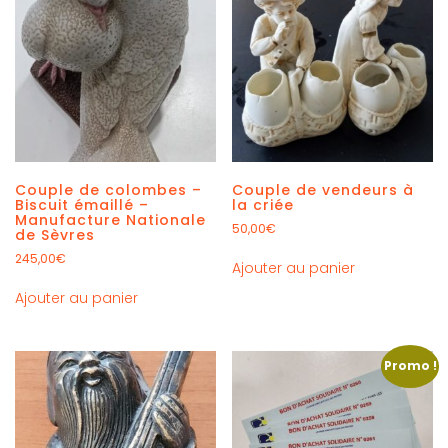
Couple de colombes –
Couple de vendeurs à
Biscuit émaillé –
la criée
Manufacture Nationale
50,00
€
de Sèvres
245,00
€
Ajouter au panier
Ajouter au panier
Promo !