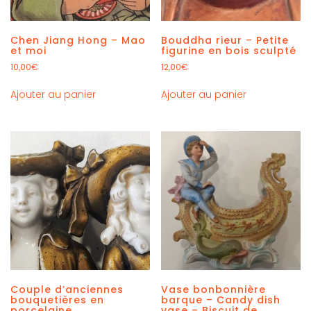
Chen Jiang Hong – Mao
Bouddha rieur – Petite
et moi
figurine en bois sculpté
10,00
€
12,00
€
Ajouter au panier
Ajouter au panier
Couple d’anciennes
Vase bonbonnière
bouquetières en
barque – Candy dish
porcelaine
vase – Biscuit de