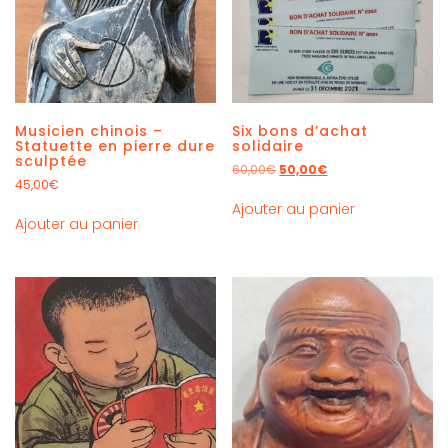
Musicien chinois –
Six bons d’achat
Statuette en pierre dure
solidaire
sculptée
60,00
€
50,00
€
45,00
€
Ajouter au panier
Ajouter au panier