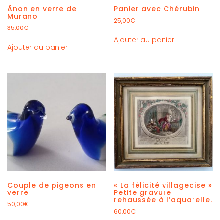
Ânon en verre de
Panier avec Chérubin
Murano
25,00
€
35,00
€
Ajouter au panier
Ajouter au panier
Couple de pigeons en
« La félicité villageoise »
verre
Petite gravure
rehaussée à l’aquarelle.
50,00
€
60,00
€