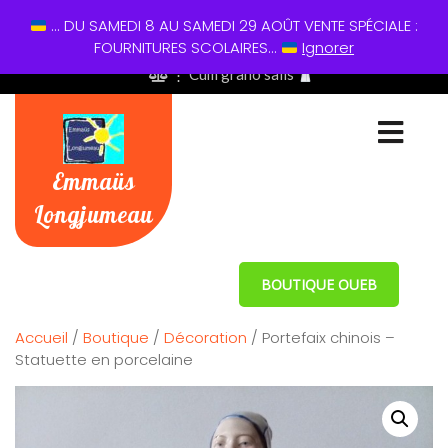
... DU SAMEDI 8 AU SAMEDI 29 AOÛT VENTE SPÉCIALE :
01 60 49 13 60
FOURNITURES SCOLAIRES...
Ignorer
⋮ Cum grano salis
Emmaüs
Longjumeau
BOUTIQUE OUEB
Accueil
/
Boutique
/
Décoration
/ Portefaix chinois –
Statuette en porcelaine