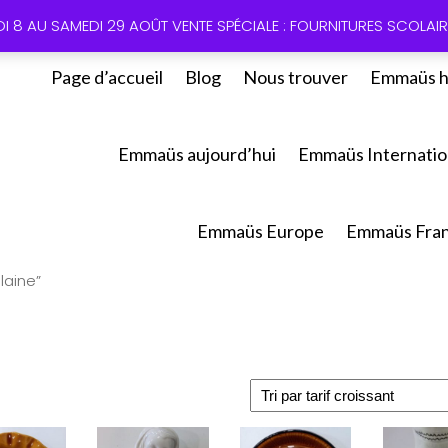
01 60 49
DI 8 AU SAMEDI 29 AOÛT VENTE SPÉCIALE : FOURNITURES SCOLAIRE
Page d’accueil
Blog
Nous trouver
Emmaüs h
Emmaüs aujourd’hui
Emmaüs Internatio
Emmaüs Europe
Emmaüs Fra
laine”