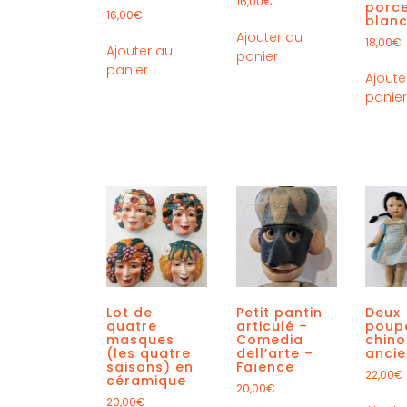
16,00
€
porce
16,00
€
blan
Ajouter au
18,00
€
Ajouter au
panier
panier
Ajoute
panie
Lot de
Petit pantin
Deux
quatre
articulé –
poup
masques
Comedia
chino
(les quatre
dell’arte –
anci
saisons) en
Faïence
22,00
€
céramique
20,00
€
20,00
€