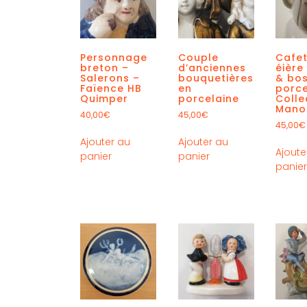
Personnage
Couple
Cafet
breton –
d’anciennes
éière
Salerons –
bouquetières
& bo
Faïence HB
en
porce
Quimper
porcelaine
Colle
Mano
40,00
€
45,00
€
45,00
€
Ajouter au
Ajouter au
Ajoute
panier
panier
panie