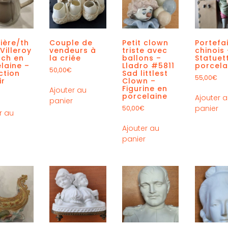
ière/th
Couple de
Petit clown
Portefa
 Villeroy
vendeurs à
triste avec
chinois 
sch en
la criée
ballons –
Statuet
laine –
Lladro #5811
porcela
50,00
€
ction
Sad littlest
55,00
€
ir
Clown –
Figurine en
Ajouter au
porcelaine
Ajouter 
panier
panier
50,00
€
r au
r
Ajouter au
panier