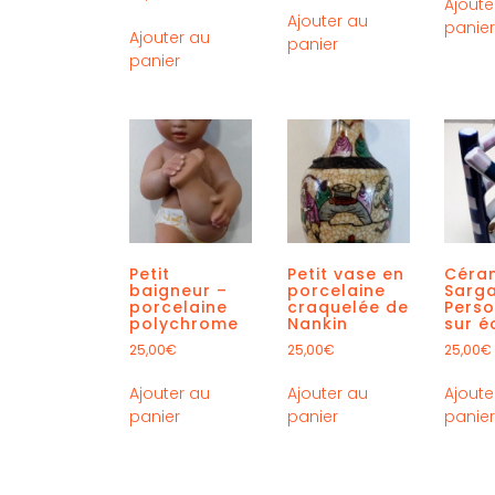
Ajoute
Ajouter au
panie
Ajouter au
panier
panier
Petit
Petit vase en
Céra
baigneur –
porcelaine
Sarg
porcelaine
craquelée de
Pers
polychrome
Nankin
sur é
25,00
€
25,00
€
25,00
€
Ajouter au
Ajouter au
Ajoute
panier
panier
panie