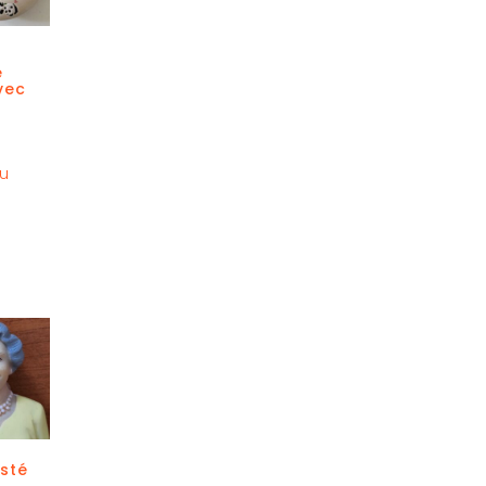
e
vec
au
sté