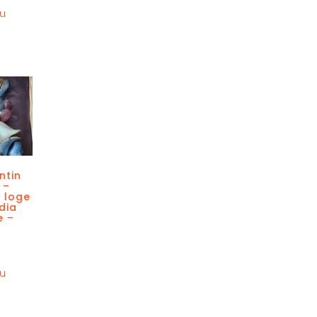
au
ntin
 –
 loge
dia
e –
au