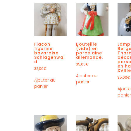
Flacon
Bouteille
Lamp
figurine
(vide) en
Berg
bavaroise
porcelaine
Thar
Schlagenwal
allemande.
déco
d
pers
35,00
€
en ha
32,00
€
XVIII
Ajouter au
35,00
€
Ajouter au
panier
panier
Ajoute
panie