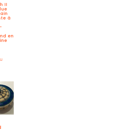
h II
lue
ain
te à
–
and en
ine
au
d