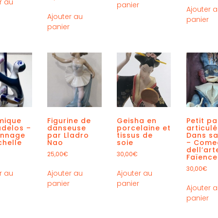
r au
panier
Ajouter 
r
Ajouter au
panier
panier
mique
Figurine de
Geisha en
Petit pa
adelos –
danseuse
porcelaine et
articulé
onnage
par Lladro
tissus de
Dans sa
chelle
Nao
soie
– Come
dell’art
25,00
€
30,00
€
Faïence
30,00
€
r au
Ajouter au
Ajouter au
r
panier
panier
Ajouter 
panier