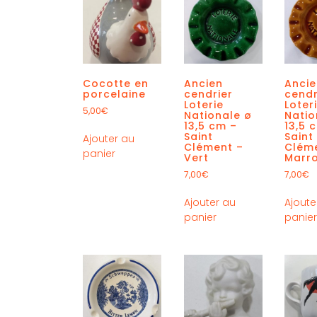
Cocotte en
Ancien
Anci
porcelaine
cendrier
cendr
Loterie
Loter
5,00
€
Nationale ø
Natio
13,5 cm –
13,5 
Saint
Saint
Ajouter au
Clément –
Clém
panier
Vert
Marr
7,00
€
7,00
€
Ajouter au
Ajoute
panier
panie