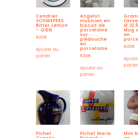
Cendrier
Angelot
Gran
SCHWEPPES
musicien en
tasse
Bitter Lemon
biscuit de
Ø 10,
– GIEN
porcelaine
Mug 
sur
en
8,00
€
piédouche
porce
en
8,00
€
porcelaine
Ajouter au
panier
8,00
€
Ajoute
panie
Ajouter au
panier
Pichet
Pichet Marie
Mini 
Grant’s
Brizard –
en