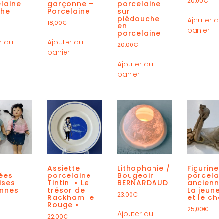
20,00
€
laine
garçonne –
porcelaine
che
Porcelaine
sur
piédouche
Ajouter 
18,00
€
en
panier
porcelaine
r au
Ajouter au
20,00
€
r
panier
Ajouter au
panier
Assiette
Lithophanie /
Figurine
ées
porcelaine
Bougeoir
porcela
ises
Tintin » Le
BERNARDAUD
ancienn
ennes
trésor de
La jeune
23,00
€
Rackham le
et le ch
Rouge »
25,00
€
Ajouter au
22,00
€