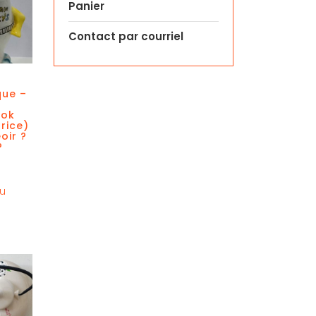
Panier
Contact par courriel
que –
e
rok
rice)
oir ?
?
au