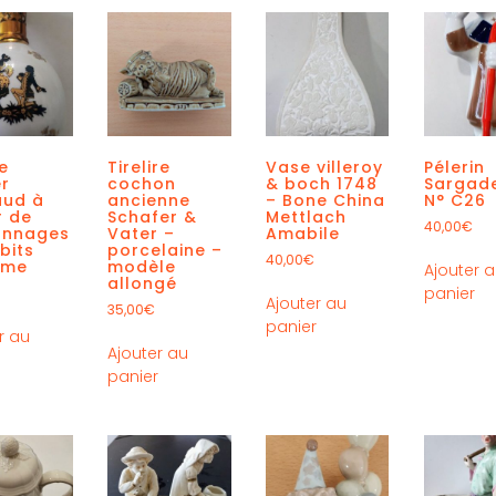
e
Tirelire
Vase villeroy
Pélerin
er
cochon
& boch 1748
Sargade
aud à
ancienne
– Bone China
N° C26
r de
Schafer &
Mettlach
40,00
€
onnages
Vater –
Amabile
bits
porcelaine –
40,00
€
ème
modèle
Ajouter 
allongé
panier
Ajouter au
35,00
€
panier
r au
Ajouter au
r
panier