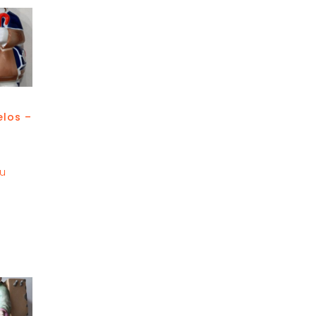
los –
au