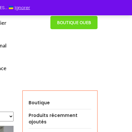
 13 60
⋮ Cum grano salis
S...
Ignorer
ier
BOUTIQUE OUEB
nal
nce
Boutique
Produits récemment
ajoutés