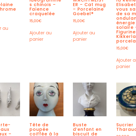
laine
s chinois –
ER – Cat mug
Elisabet
chrome
Faïence
– Porcelaine
vous sa
craquelée
Goebel®
de sa m
ondulan
15,00
€
15,00
€
énergie
solaire 
r au
Figurine
Ajouter au
Ajouter au
r
Kikkerl
panier
panier
porcela
15,00
€
Ajouter 
panier
orte-
Tête de
Buste
Sucrier
eaux
poupée
d’enfant en
Tharau
aux –
coiffée à la
biscuit de