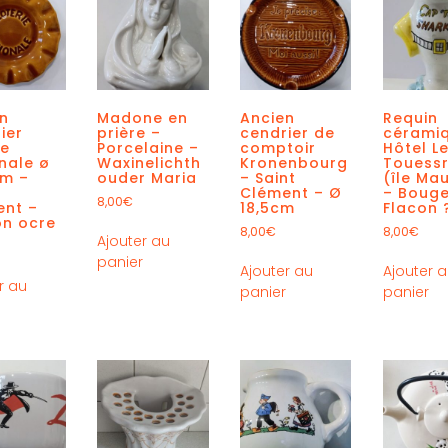
en
Madone en
Ancien
Requin
ier
prière –
cendrier de
cérami
ie
Porcelaine –
comptoir
Hôtel L
nale ø
Waxinelichth
Kronenbourg
Touess
cm –
ouder Maria
– Saint
(île Mau
Clément – Ø
– Bouge
8,00
€
ent –
18,5cm
Flacon 
on ocre
8,00
€
8,00
€
Ajouter au
panier
Ajouter au
Ajouter 
r au
panier
panier
r