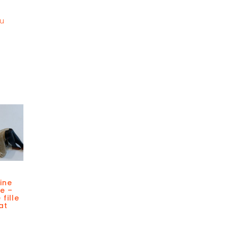
au
ine
e –
 fille
at