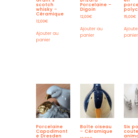
scotch
Porcelaine –
porce
whisky –
Digoin
poly
Céramique
12,00
€
15,00
€
12,00
€
Ajouter au
Ajoute
Ajouter au
panier
panie
panier
Porcelaine
Boîte oiseau
Six p
Capodimont
– Céramique
cout
e Dresden
anim