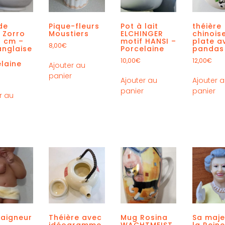
de
Pique-fleurs
Pot à lait
théière
 Zorro
Moustiers
ELCHINGER
chinois
5 cm –
motif HANSI –
plate a
8,00
€
anglaise
Porcelaine
pandas
10,00
€
12,00
€
laine
Ajouter au
panier
Ajouter au
Ajouter 
panier
panier
r au
r
baigneur
Théière avec
Mug Rosina
Sa maje
idéogramme
WACHTMEIST
la Reine