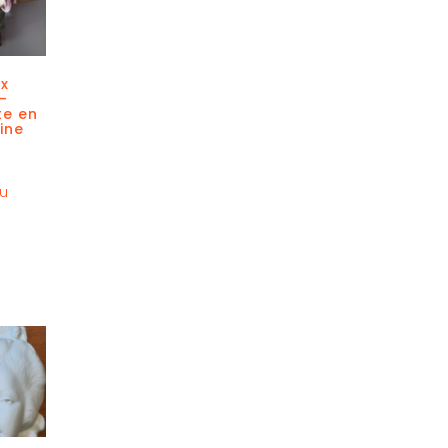
ix
–
te en
ine
au