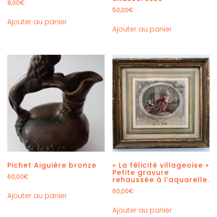
8,00
€
50,00
€
Ajouter au panier
Ajouter au panier
Pichet Aiguière bronze
« La félicité villageoise »
Petite gravure
60,00
€
rehaussée à l’aquarelle.
60,00
€
Ajouter au panier
Ajouter au panier