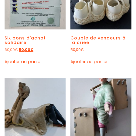
Six bons d’achat
Couple de vendeurs à
solidaire
la criée
60,00
€
50,00
€
50,00
€
Ajouter au panier
Ajouter au panier