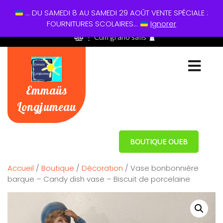
... DU SAMEDI 8 AU SAMEDI 29 AOÛT VENTE SPÉCIALE :
01 60 49 13 60
FOURNITURES SCOLAIRES...
Ignorer
⋮ Cum grano salis
Emmaüs
Longjumeau
BOUTIQUE OUEB
Accueil
/
Boutique
/
Décoration
/ Vase bonbonnière
barque – Candy dish vase – Biscuit de porcelaine