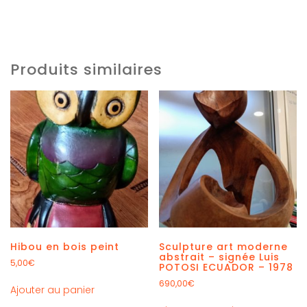
Produits similaires
Hibou en bois peint
Sculpture art moderne
abstrait – signée Luis
5,00
€
POTOSI ECUADOR – 1978
690,00
€
Ajouter au panier