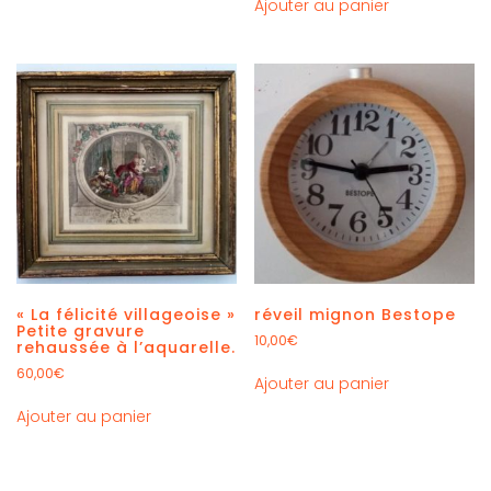
Ajouter au panier
« La félicité villageoise »
réveil mignon Bestope
Petite gravure
10,00
€
rehaussée à l’aquarelle.
60,00
€
Ajouter au panier
Ajouter au panier