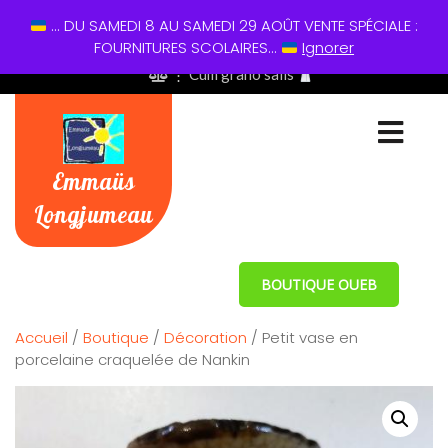
... DU SAMEDI 8 AU SAMEDI 29 AOÛT VENTE SPÉCIALE :
01 60 49 13 60
FOURNITURES SCOLAIRES...
Ignorer
⋮ Cum grano salis
Emmaüs
Longjumeau
BOUTIQUE OUEB
Accueil
/
Boutique
/
Décoration
/ Petit vase en
porcelaine craquelée de Nankin