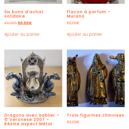
Six bons d’achat
Flacon à parfum –
solidaire
Murano
60,00
€
50,00
€
50,00
€
Ajouter au panier
Ajouter au panier
Dragons avec Sablier –
Trois figurines chinoises
© Veronese 2007 –
60,00
€
Résine aspect Métal