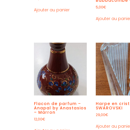
Babbacombe v
5,00
€
Ajouter au panier
Ajouter au panie
Flacon de parfum –
Harpe en crist
Anapal by Anastasios
SWAROVSKI
– Marron
29,00
€
12,00
€
Ajouter au panie