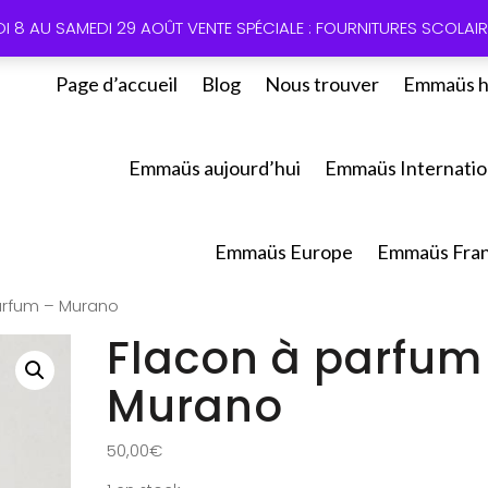
01 60 49
DI 8 AU SAMEDI 29 AOÛT VENTE SPÉCIALE : FOURNITURES SCOLAIRE
Page d’accueil
Blog
Nous trouver
Emmaüs h
Emmaüs aujourd’hui
Emmaüs Internatio
Emmaüs Europe
Emmaüs Fra
arfum – Murano
Flacon à parfum
Murano
50,00
€