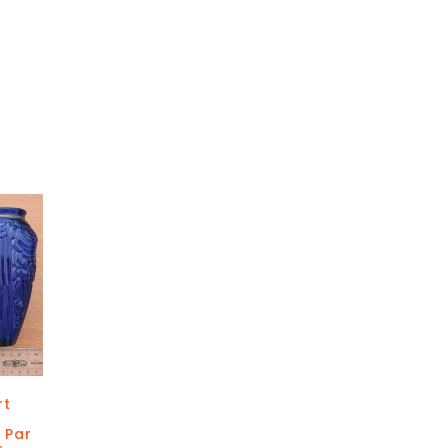
rt
 Par