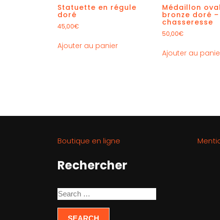
Statuette en régule
Médaillon ova
doré
bronze doré –
chasseresse
45,00
€
50,00
€
Ajouter au panier
Ajouter au panie
Boutique en ligne
Menti
Rechercher