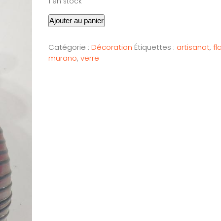
1 en stock
Ajouter au panier
Catégorie :
Décoration
Étiquettes :
artisanat
,
fl
murano
,
verre