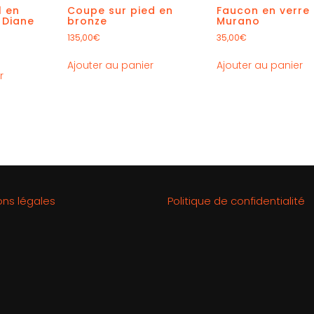
l en
Coupe sur pied en
Faucon en verre
 Diane
bronze
Murano
135,00
€
35,00
€
Ajouter au panier
Ajouter au panier
r
ons légales
Politique de confidentialité