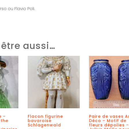
o ou Flavio Poli.
être aussi…
e –
Flacon figurine
Paire de vases A
the
bavaroise
Déco – Motif de
Schlagenwald
fleurs dépolies –