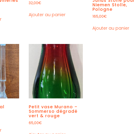
ineries
Julius Stolle pou
32,00
€
Niemen Stolle,
Pologne
Ajouter au panier
165,00
€
r
Ajouter au panier
al
Petit vase Murano –
Sommerso dégradé
vert & rouge
65,00
€
r