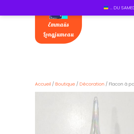
... DU SAME
Emmaüs
Longjumeau
Accueil
/
Boutique
/
Décoration
/ Flacon à p