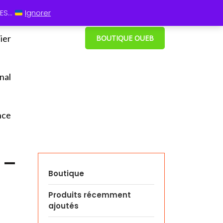
 13 60
⋮ Cum grano salis
S...
Ignorer
ier
BOUTIQUE OUEB
nal
nce
 –
Boutique
Produits récemment
ajoutés