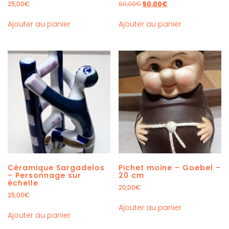
25,00
€
60,00
€
50,00
€
Ajouter au panier
Ajouter au panier
Céramique Sargadelos
Pichet moine – Goebel –
– Personnage sur
20 cm
échelle
20,00
€
25,00
€
Ajouter au panier
Ajouter au panier