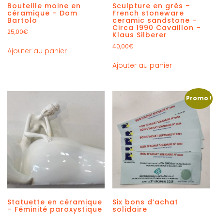
Bouteille moine en
Sculpture en grès –
céramique – Dom
French stoneware
Bartolo
ceramic sandstone –
Circa 1990 Cavaillon –
25,00
€
Klaus Silberer
40,00
€
Ajouter au panier
Ajouter au panier
Promo !
Statuette en céramique
Six bons d’achat
– Féminité paroxystique
solidaire