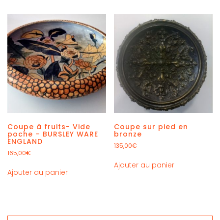
Coupe à fruits- Vide
Coupe sur pied en
poche – BURSLEY WARE
bronze
ENGLAND
135,00
€
165,00
€
Ajouter au panier
Ajouter au panier