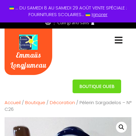
... DU SAMEDI 8 AU SAMEDI 29 AOÛT VENTE SPÉCIALE :
01 60 49 13 60
FOURNITURES SCOLAIRES...
Ignorer
⋮ Cum grano salis
Emmaüs
Longjumeau
BOUTIQUE OUEB
Accueil
/
Boutique
/
Décoration
/ Pélerin Sargadelos – N°
C26