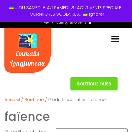
... DU SAMEDI 8 AU SAMEDI 29 AOÛT VENTE SPÉCIALE :
01 60 49 13 60
FOURNITURES SCOLAIRES...
Ignorer
⋮ Cum grano salis
Emmaüs
Longjumeau
BOUTIQUE OUEB
Accueil
/
Boutique
/ Produits identifiés “faïence”
faïence
13 résultats affichés