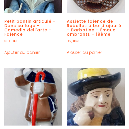
Petit pantin articulé –
Assiette faïence de
Dans sa loge –
Rubelles à bord ajouré
Comedia dell’arte –
– Barbotine – Émaux
Faïence
ombrants – 19ème
30,00
€
35,00
€
Ajouter au panier
Ajouter au panier