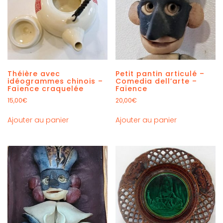
Théière avec
Petit pantin articulé –
idéogrammes chinois –
Comedia dell’arte –
Faïence craquelée
Faïence
15,00
€
20,00
€
Ajouter au panier
Ajouter au panier