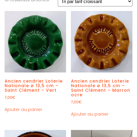
Ancien cendrier Loterie
Ancien cendrier Loterie
Nationale ø 13,5 cm –
Nationale ø 13,5 cm –
Saint Clément – Vert
Saint Clément – Marron
ocre
7,00
€
7,00
€
Ajouter au panier
Ajouter au panier