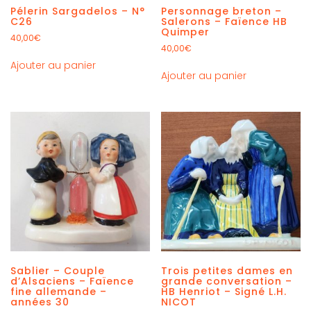
Pélerin Sargadelos – N°
Personnage breton –
C26
Salerons – Faïence HB
Quimper
40,00
€
40,00
€
Ajouter au panier
Ajouter au panier
Sablier – Couple
Trois petites dames en
d’Alsaciens – Faïence
grande conversation –
fine allemande –
HB Henriot – Signé L.H.
années 30
NICOT