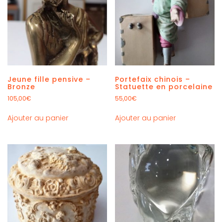
Jeune fille pensive –
Portefaix chinois –
Bronze
Statuette en porcelaine
105,00
€
55,00
€
Ajouter au panier
Ajouter au panier