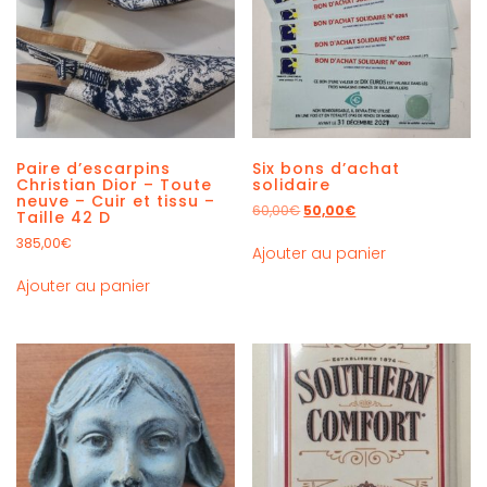
Paire d’escarpins
Six bons d’achat
Christian Dior – Toute
solidaire
neuve – Cuir et tissu –
60,00
€
50,00
€
Taille 42 D
385,00
€
Ajouter au panier
Ajouter au panier