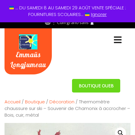
... DU SAMEDI 8 AU SAMEDI 29 AOÛT VENTE SPÉCIALE :
01 60 49 13 60
FOURNITURES SCOLAIRES...
Ignorer
⋮ Cum grano salis
Emmaüs
Longjumeau
BOUTIQUE OUEB
Accueil
/
Boutique
/
Décoration
/ Thermomètre
chaussure sur ski – Souvenir de Chamonix à accrocher –
Bois, cuir, métal