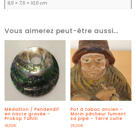
9,5 × 7,5 × 10,5 cm
Vous aimerez peut-être aussi…
Médaillon / Pendendif
Pot à tabac ancien –
en nacre gravée –
Marin pêcheur fumant
Prokop Tahiti
sa pipe – Terre cuite
18,00
€
25,00
€