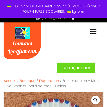
... DU SAMEDI 8 AU SAMEDI 29 AOÛT VENTE SPÉCIALE :
01 60 49 13 60
FOURNITURES SCOLAIRES...
Ignorer
⋮ Cum grano salis
Emmaüs
Longjumeau
BOUTIQUE OUEB
Accueil
/
Boutique
/
Décoration
/ Encrier ancien – Marin
– Souvenir du bord de mer – Calais