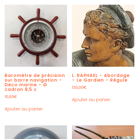
Baromètre de précision
L. RAPHAEL – Abordage
sur barre navigation –
– Le Gardien – Régule
Déco marine – Ø
120,00
€
cadran 8,5 c
10,00
€
Ajouter au panier
Ajouter au panier