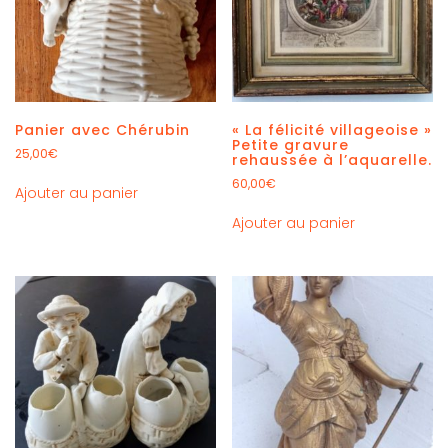
Panier avec Chérubin
« La félicité villageoise »
Petite gravure
25,00
€
rehaussée à l’aquarelle.
60,00
€
Ajouter au panier
Ajouter au panier