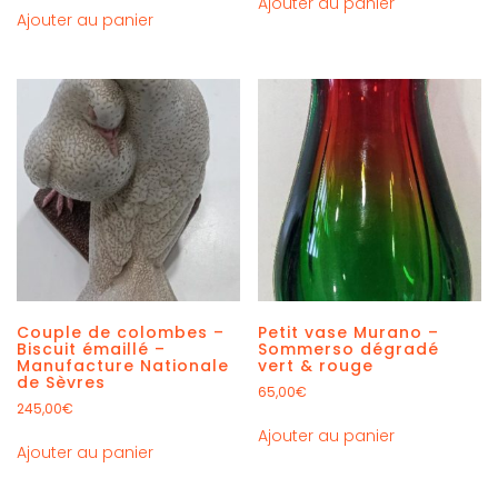
Ajouter au panier
Ajouter au panier
Couple de colombes –
Petit vase Murano –
Biscuit émaillé –
Sommerso dégradé
Manufacture Nationale
vert & rouge
de Sèvres
65,00
€
245,00
€
Ajouter au panier
Ajouter au panier