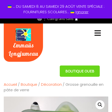
... DU SAMEDI 8 AU SAMEDI 29 AOÛT VENTE SPÉCIALE :
01 60 49 13 60
FOURNITURES SCOLAIRES...
Ignorer
⋮ Cum grano salis
Emmaüs
Longjumeau
BOUTIQUE OUEB
Accueil
/
Boutique
/
Décoration
/ Grosse grenouille en
pâte de verre