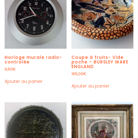
Horloge murale radio-
Coupe à fruits- Vide
controlée
poche – BURSLEY WARE
ENGLAND
9,50
€
165,00
€
Ajouter au panier
Ajouter au panier