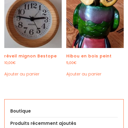
réveil mignon Bestope
Hibou en bois peint
10,00
€
5,00
€
Ajouter au panier
Ajouter au panier
Boutique
Produits récemment ajoutés