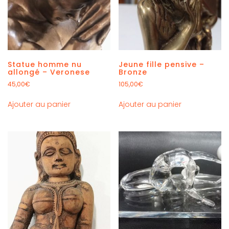
Statue homme nu
Jeune fille pensive –
allongé – Veronese
Bronze
45,00
€
105,00
€
Ajouter au panier
Ajouter au panier