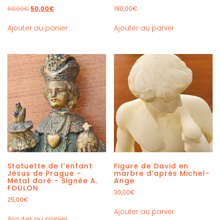
60,00
€
50,00
€
190,00
€
Ajouter au panier
Ajouter au panier
Statuette de l’enfant
Figure de David en
Jésus de Prague –
marbre d’après Michel-
Métal doré – Signée A.
Ange
FOULON
30,00
€
25,00
€
Ajouter au panier
Ajouter au panier