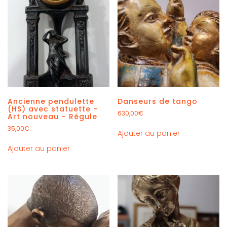
Ancienne pendulette
Danseurs de tango
(HS) avec statuette –
630,00
€
Art nouveau – Régule
35,00
€
Ajouter au panier
Ajouter au panier