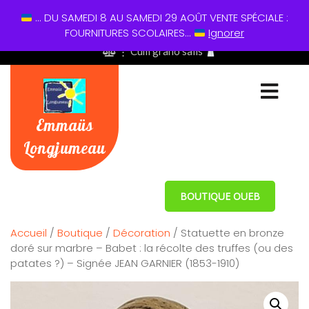
... DU SAMEDI 8 AU SAMEDI 29 AOÛT VENTE SPÉCIALE :
01 60 49 13 60
FOURNITURES SCOLAIRES...
Ignorer
⋮ Cum grano salis
Emmaüs
Longjumeau
BOUTIQUE OUEB
Accueil
/
Boutique
/
Décoration
/ Statuette en bronze
doré sur marbre – Babet : la récolte des truffes (ou des
patates ?) – Signée JEAN GARNIER (1853-1910)