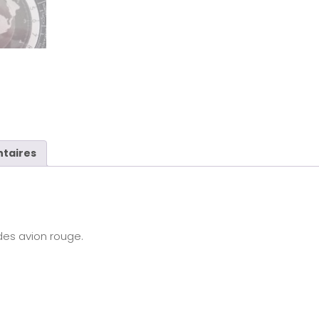
taires
es avion rouge.