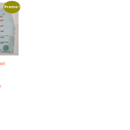
Promo !
hat
r