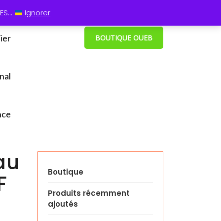
 13 60
⋮ Cum grano salis
S...
Ignorer
ier
BOUTIQUE OUEB
nal
nce
au
Boutique
F
Produits récemment
ajoutés