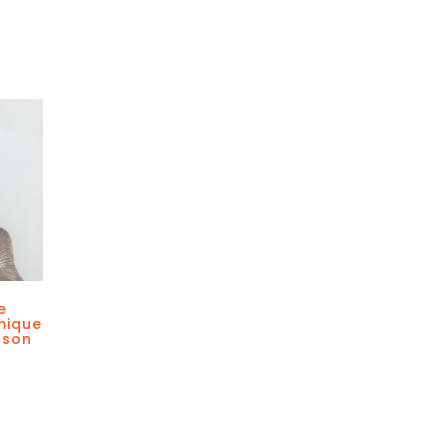
e
mique
sson