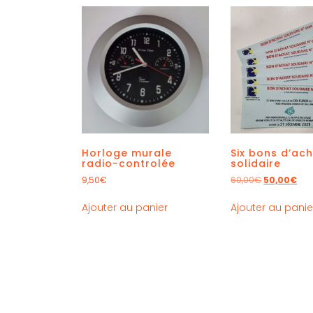
Horloge murale
Six bons d’ac
radio-controlée
solidaire
9,50
€
60,00
€
50,00
€
Ajouter au panier
Ajouter au panie