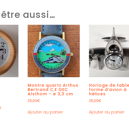
être aussi…
Montre quartz Arthus
Horloge de tabl
Bertrand C.E GEC
forme d’avion à
Alsthom – ø 3,3 cm
hélices
25,00
€
25,00
€
r
Ajouter au panier
Ajouter au panier