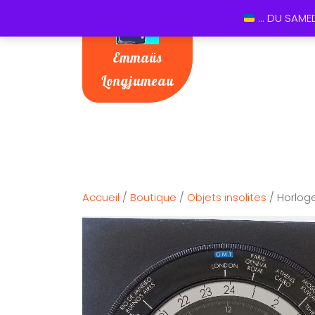
... DU SAME
Emmaüs
Longjumeau
Accueil
/
Boutique
/
Objets insolites
/ Horlog