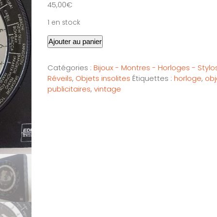
45,00
€
1 en stock
Ajouter au panier
Catégories :
Bijoux - Montres - Horloges - Stylo
Réveils
,
Objets insolites
Étiquettes :
horloge
,
obj
publicitaires
,
vintage