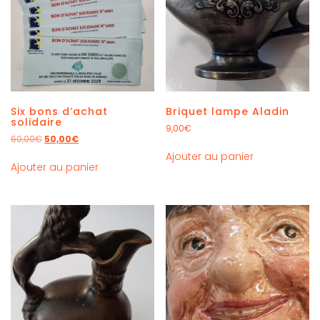
Six bons d’achat
Briquet lampe Aladin
solidaire
9,00
€
60,00
€
50,00
€
Ajouter au panier
Ajouter au panier