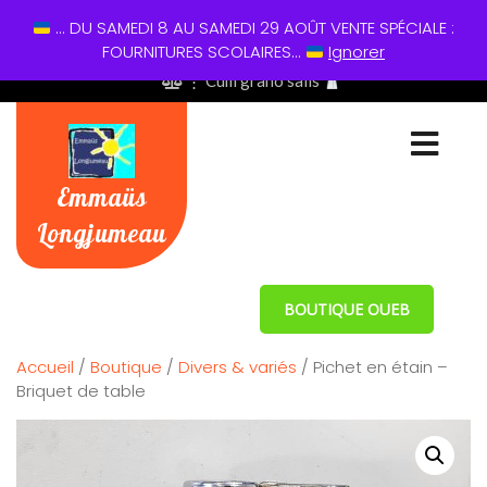
... DU SAMEDI 8 AU SAMEDI 29 AOÛT VENTE SPÉCIALE :
01 60 49 13 60
FOURNITURES SCOLAIRES...
Ignorer
⋮ Cum grano salis
Emmaüs
Longjumeau
BOUTIQUE OUEB
Accueil
/
Boutique
/
Divers & variés
/ Pichet en étain –
Briquet de table