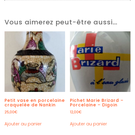
Vous aimerez peut-être aussi…
Petit vase en porcelaine
Pichet Marie Brizard –
craquelée de Nankin
Porcelaine – Digoin
25,00
€
12,00
€
Ajouter au panier
Ajouter au panier