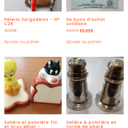
Pélerin Sargadelos – N°
Six bons d’achat
C26
solidaire
40,00
€
60,00
€
50,00
€
Ajouter au panier
Ajouter au panier
Salière et poivrière Titi
Salière & poivrière en
et Gros Minet –
forme de phare