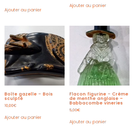
Ajouter au panier
Ajouter au panier
Boîte gazelle – Bois
Flacon figurine – Crème
sculpté
de menthe anglaise –
Babbacombe vineries
10,00
€
5,00
€
Ajouter au panier
Ajouter au panier