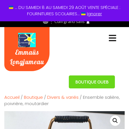
... DU SAMEDI 8 AU SAMEDI 29 AOÛT VENTE SPÉCIALE :
01 60 49 13 60
FOURNITURES SCOLAIRES...
Ignorer
⋮ Cum grano salis
Emmaüs
Longjumeau
BOUTIQUE OUEB
Accueil
/
Boutique
/
Divers & variés
/ Ensemble salière,
poivrière, moutardier