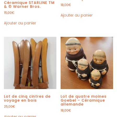
Céramique STARLINE TM
18,00
€
& © Warner Bros.
15,00
€
Ajouter au panier
Ajouter au panier
Lot de cinq cintres de
Lot de quatre moines
voyage en bois
Goebel – Céramique
allemande
25,00
€
18,00
€
Ajouter au panier