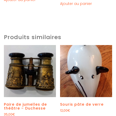
Ajouter au panier
Produits similaires
Paire de jumelles de
Souris pâte de verre
théâtre – Duchesse
12,00
€
35,00
€