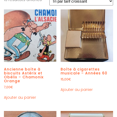
Ancienne boîte à
Boîte à cigarettes
biscuits Astérix et
musicale – Années 60
Obélix – Chamonix
15,00
€
Orange
7,00
€
Ajouter au panier
Ajouter au panier