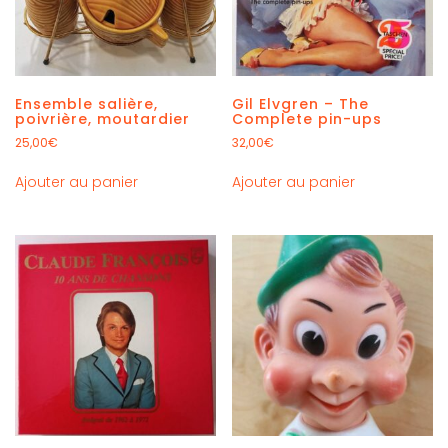
Ensemble salière,
Gil Elvgren – The
poivrière, moutardier
Complete pin-ups
25,00
€
32,00
€
Ajouter au panier
Ajouter au panier