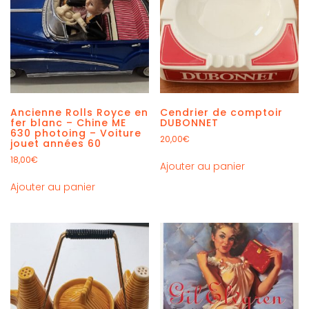
Ancienne Rolls Royce en
Cendrier de comptoir
fer blanc – Chine ME
DUBONNET
630 photoing – Voiture
20,00
€
jouet années 60
18,00
€
Ajouter au panier
Ajouter au panier