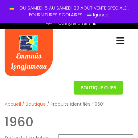
... DU SAMEDI 8 AU SAMEDI 29 AOÛT VENTE SPÉCIALE :
01 60 49 13 60
FOURNITURES SCOLAIRES...
Ignorer
⋮ Cum grano salis
Emmaüs
Longjumeau
BOUTIQUE OUEB
Accueil
/
Boutique
/ Produits identifiés “1960”
1960
13 résultats affichés