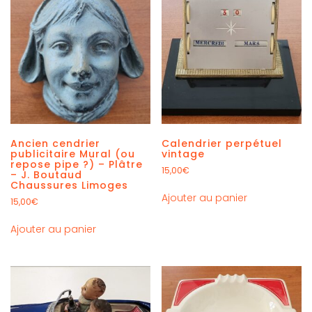
Ancien cendrier
Calendrier perpétuel
publicitaire Mural (ou
vintage
repose pipe ?) – Plâtre
15,00
€
– J. Boutaud
Chaussures Limoges
Ajouter au panier
15,00
€
Ajouter au panier