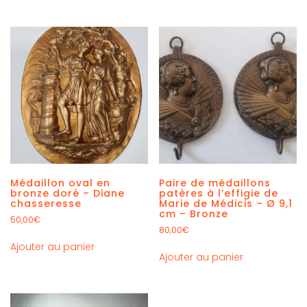
Médaillon oval en
Paire de médaillons
bronze doré – Diane
patères à l’effigie de
chasseresse
Marie de Médicis – Ø 9,1
cm – Bronze
50,00
€
80,00
€
Ajouter au panier
Ajouter au panier