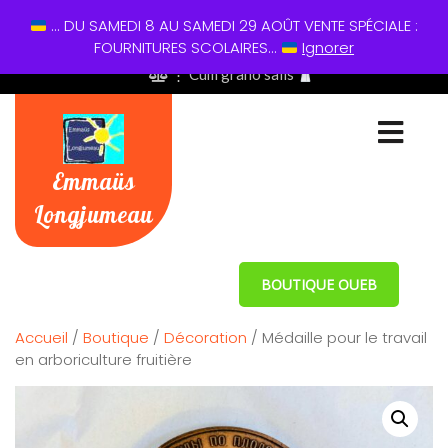
... DU SAMEDI 8 AU SAMEDI 29 AOÛT VENTE SPÉCIALE :
01 60 49 13 60
FOURNITURES SCOLAIRES...
Ignorer
⋮ Cum grano salis
Emmaüs
Longjumeau
BOUTIQUE OUEB
Accueil
/
Boutique
/
Décoration
/ Médaille pour le travail
en arboriculture fruitière