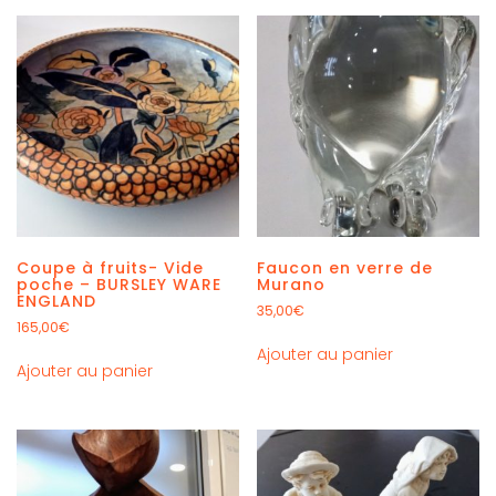
Coupe à fruits- Vide
Faucon en verre de
poche – BURSLEY WARE
Murano
ENGLAND
35,00
€
165,00
€
Ajouter au panier
Ajouter au panier