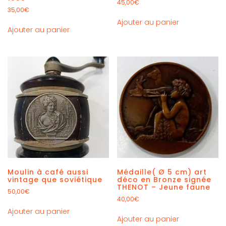
45,00
€
35,00
€
Ajouter au panier
Ajouter au panier
Moulin à café aussi
Médaille( Ø 5 cm) art
vintage que soviétique
déco en Bronze signée
THENOT – Jeune faune
50,00
€
40,00
€
Ajouter au panier
Ajouter au panier