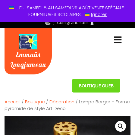
... DU SAMEDI 8 AU SAMEDI 29 AOÛT VENTE SPÉCIALE :
01 60 49 13 60
FOURNITURES SCOLAIRES...
Ignorer
⋮ Cum grano salis
Emmaüs
Longjumeau
BOUTIQUE OUEB
Accueil
/
Boutique
/
Décoration
/ Lampe Berger – Forme
pyramide de style Art Déco