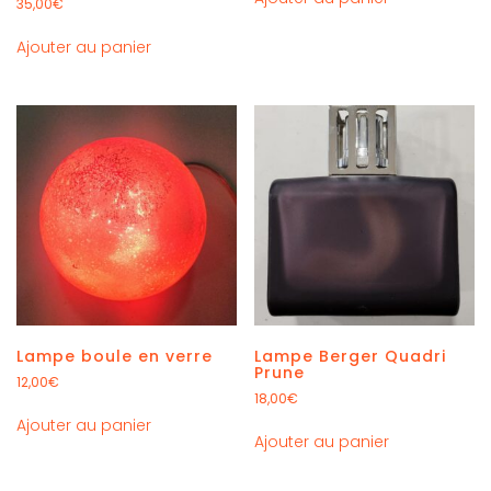
35,00
€
Ajouter au panier
Lampe boule en verre
Lampe Berger Quadri
Prune
12,00
€
18,00
€
Ajouter au panier
Ajouter au panier