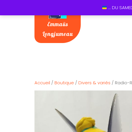
... DU SAME
Emmaüs
Longjumeau
Accueil
/
Boutique
/
Divers & variés
/ Radio-R