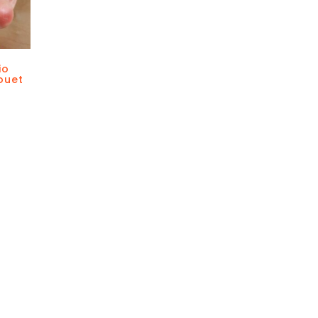
io
ouet