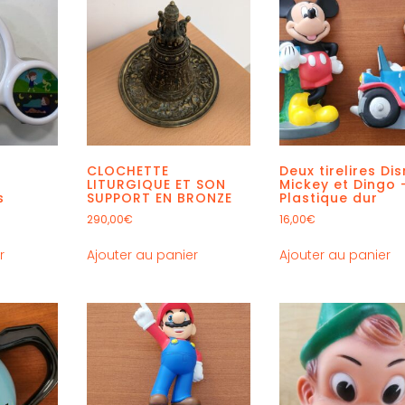
CLOCHETTE
Deux tirelires Di
LITURGIQUE ET SON
Mickey et Dingo 
s
SUPPORT EN BRONZE
Plastique dur
290,00
€
16,00
€
r
Ajouter au panier
Ajouter au panier