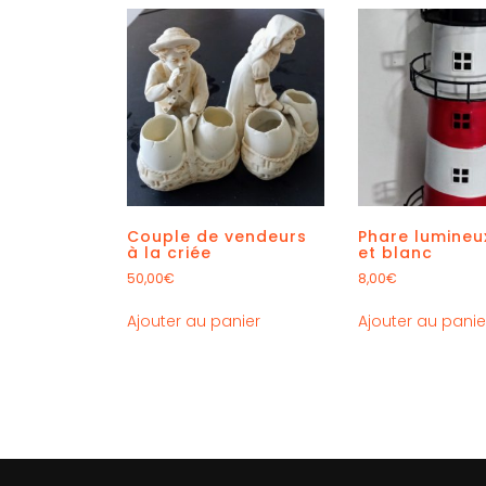
Couple de vendeurs
Phare lumineu
à la criée
et blanc
50,00
€
8,00
€
Ajouter au panier
Ajouter au panie