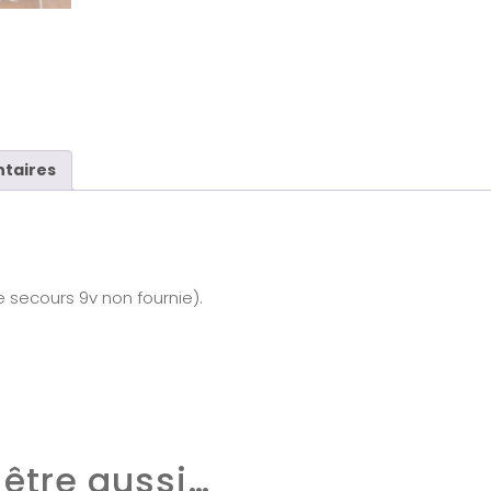
taires
e secours 9v non fournie).
être aussi…