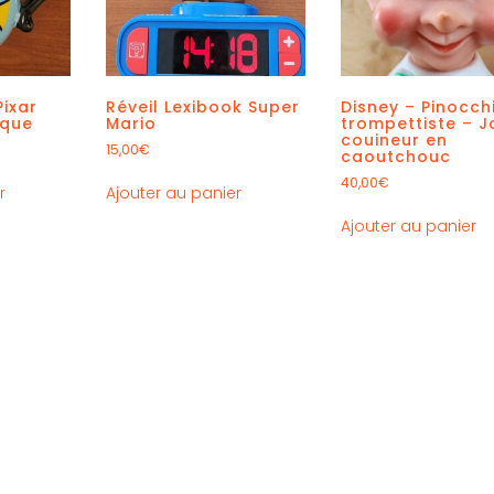
Pixar
Réveil Lexibook Super
Disney – Pinocch
ique
Mario
trompettiste – J
couineur en
15,00
€
caoutchouc
40,00
€
r
Ajouter au panier
Ajouter au panier