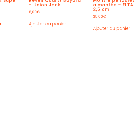
k Super
Réveil Quartz Bayard
Montre pendulet
– Union Jack
aimantée – ELTA
2,5 cm
8,00
€
35,00
€
r
Ajouter au panier
Ajouter au panier