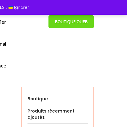
 13 60
⋮ Cum grano salis
S...
Ignorer
ier
BOUTIQUE OUEB
nal
nce
s
Boutique
Produits récemment
ajoutés