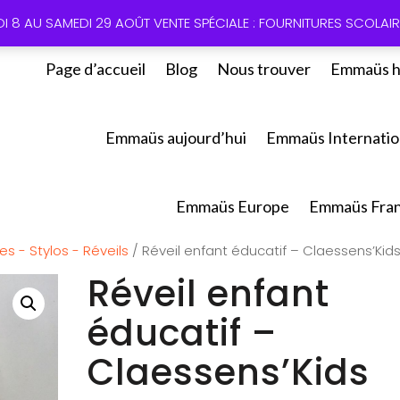
01 60 49
DI 8 AU SAMEDI 29 AOÛT VENTE SPÉCIALE : FOURNITURES SCOLAIRE
Page d’accueil
Blog
Nous trouver
Emmaüs h
Emmaüs aujourd’hui
Emmaüs Internatio
Emmaüs Europe
Emmaüs Fra
es - Stylos - Réveils
/ Réveil enfant éducatif – Claessens’Kid
Réveil enfant
éducatif –
Claessens’Kids