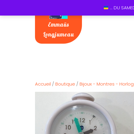
... DU SAME
Emmaüs
Longjumeau
Accueil
/
Boutique
/
Bijoux - Montres - Horlog