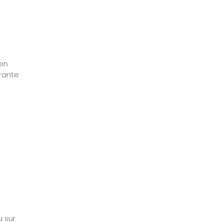
 en
urante
u sur