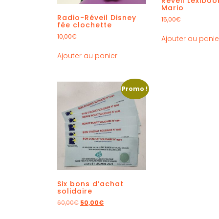
Réveil Lexiboo
Mario
Radio-Réveil Disney
15,00
€
fée clochette
10,00
€
Ajouter au panie
Ajouter au panier
Promo !
Six bons d’achat
solidaire
60,00
€
50,00
€