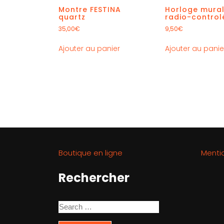
Montre FESTINA
Horloge mura
quartz
radio-control
35,00
€
9,50
€
Ajouter au panier
Ajouter au panie
Boutique en ligne
Menti
Rechercher