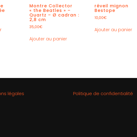
le
Montre Collector
réveil mignon
ée
« the Beatles » –
Bestope
Quartz – Ø cadran :
10,00
€
2,8 cm
35,00
€
r
Ajouter au panier
Ajouter au panier
ons légales
Politique de confidentialité