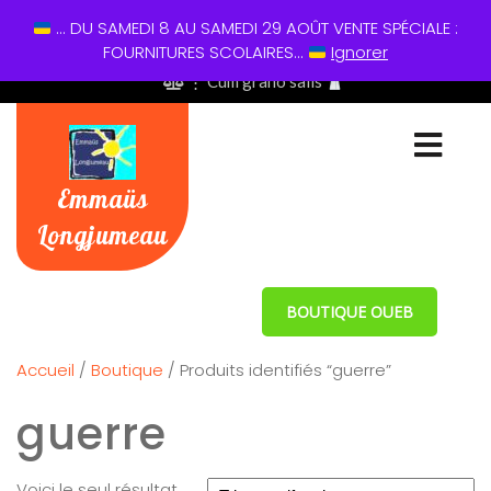
... DU SAMEDI 8 AU SAMEDI 29 AOÛT VENTE SPÉCIALE :
01 60 49 13 60
FOURNITURES SCOLAIRES...
Ignorer
⋮ Cum grano salis
Emmaüs
Longjumeau
BOUTIQUE OUEB
Accueil
/
Boutique
/ Produits identifiés “guerre”
guerre
Voici le seul résultat