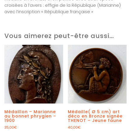
croisées à l’avers : effigie de la République (Marianne)
avec l’inscription « République française »
Vous aimerez peut-être aussi…
Médaillon – Marianne
Médaille( Ø 5 cm) art
au bonnet phrygien –
déco en Bronze signée
1900
THENOT – Jeune faune
35,00
€
40,00
€