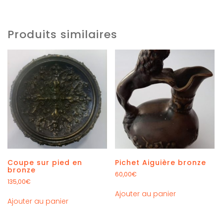
Produits similaires
Coupe sur pied en
Pichet Aiguière bronze
bronze
60,00
€
135,00
€
Ajouter au panier
Ajouter au panier