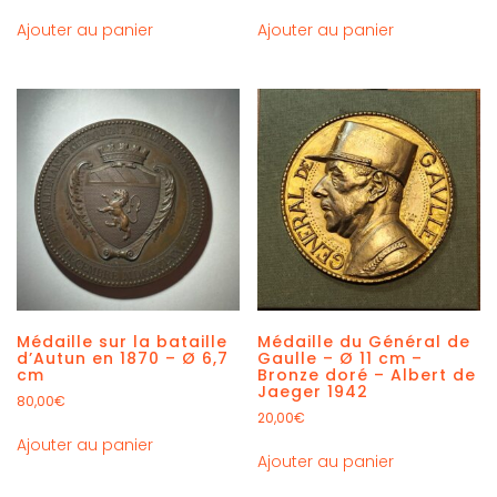
Ajouter au panier
Ajouter au panier
Médaille sur la bataille
Médaille du Général de
d’Autun en 1870 – Ø 6,7
Gaulle – Ø 11 cm –
cm
Bronze doré – Albert de
Jaeger 1942
80,00
€
20,00
€
Ajouter au panier
Ajouter au panier