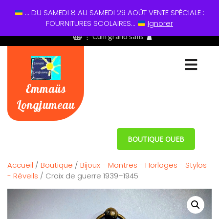
... DU SAMEDI 8 AU SAMEDI 29 AOÛT VENTE SPÉCIALE :
01 60 49 13 60
FOURNITURES SCOLAIRES...
Ignorer
⋮ Cum grano salis
Emmaüs
Longjumeau
BOUTIQUE OUEB
Accueil
/
Boutique
/
Bijoux - Montres - Horloges - Stylos
- Réveils
/ Croix de guerre 1939–1945