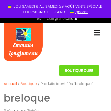
... DU SAMEDI 8 AU SAMEDI 29 AOÛT VENTE SPÉCIALE :
01 60 49 13 60
FOURNITURES SCOLAIRES...
Ignorer
⋮ Cum grano salis
Emmaüs
Longjumeau
BOUTIQUE OUEB
Accueil
/
Boutique
/ Produits identifiés “breloque”
breloque
3 résultats affichés