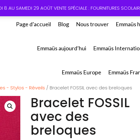
01 60 49
DI 8 AU SAMEDI 29 AOÛT VENTE SPÉCIALE : FOURNITURES SCOLAIRE
Page d’accueil
Blog
Nous trouver
Emmaüs h
Emmaüs aujourd’hui
Emmaüs Internatio
Emmaüs Europe
Emmaüs Fra
es - Stylos - Réveils
/ Bracelet FOSSIL avec des breloques
Bracelet FOSSIL
avec des
breloques