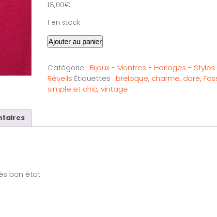
18,00
€
1 en stock
Ajouter au panier
Catégorie :
Bijoux - Montres - Horloges - Stylos
Réveils
Étiquettes :
breloque
,
charme
,
doré
,
Foss
simple et chic
,
vintage
taires
rès bon état