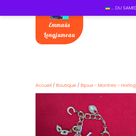
... DU SAME
Emmaüs
Longjumeau
Accueil
/
Boutique
/
Bijoux - Montres - Horlog