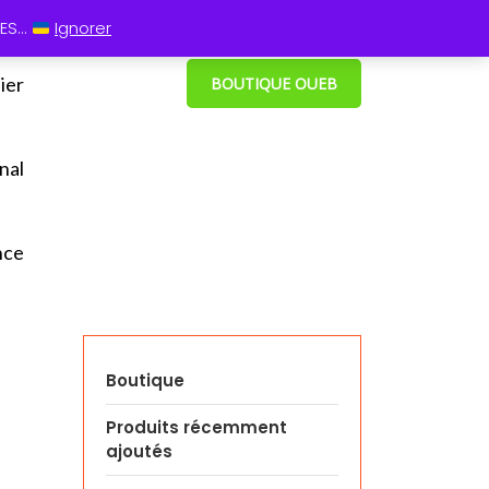
 13 60
⋮ Cum grano salis
S...
Ignorer
ier
BOUTIQUE OUEB
nal
nce
Boutique
Produits récemment
ajoutés