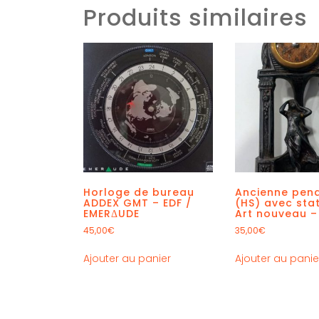
Produits similaires
Horloge de bureau
Ancienne pend
ADDEX GMT – EDF /
(HS) avec sta
EMERΔUDE
Art nouveau –
45,00
€
35,00
€
Ajouter au panier
Ajouter au panie