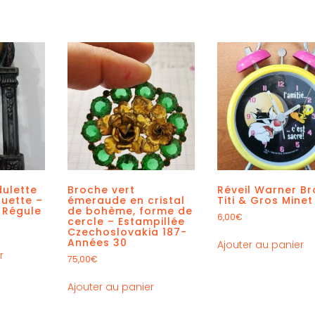
ulette
Broche vert
Réveil Warner Br
tuette –
émeraude en cristal
Titi & Gros Minet
 Régule
de bohème, forme de
6,00
€
cercle – Estampillée
Czechoslovakia 187-
Années 30
Ajouter au panier
r
75,00
€
Ajouter au panier