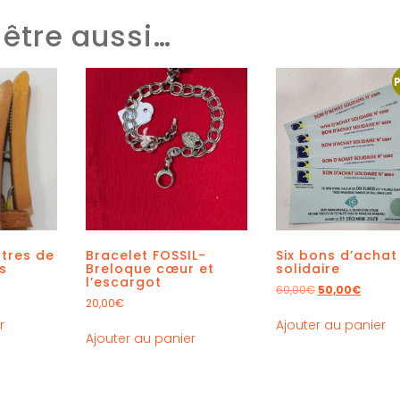
être aussi…
ntres de
Bracelet FOSSIL-
Six bons d’achat
s
Breloque cœur et
solidaire
l’escargot
60,00
€
50,00
€
20,00
€
r
Ajouter au panier
Ajouter au panier