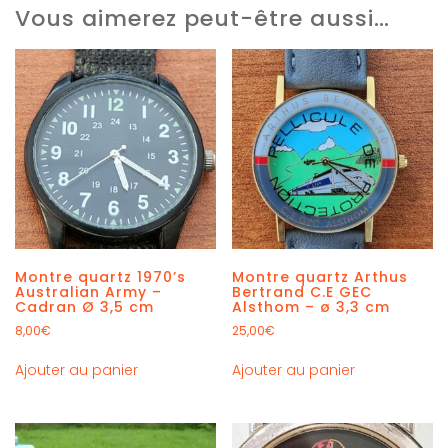
Vous aimerez peut-être aussi…
Montre quartz 1970’s
Montre quartz Arthus
Australian Army –
Bertrand C.E GEC
Cadran Ø 3,5 cm
Alsthom – ø 3,3 cm
8,00
€
25,00
€
Ajouter au panier
Ajouter au panier