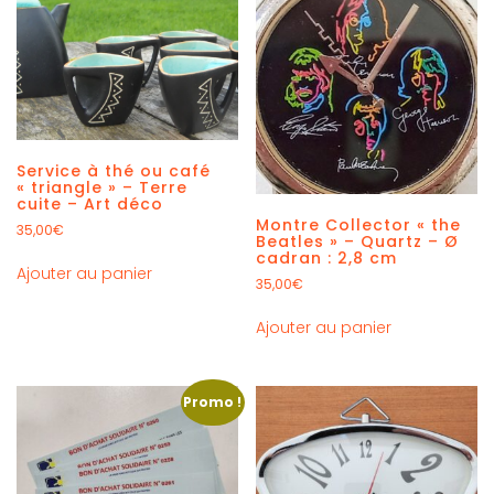
Service à thé ou café
« triangle » – Terre
cuite – Art déco
Montre Collector « the
35,00
€
Beatles » – Quartz – Ø
cadran : 2,8 cm
Ajouter au panier
35,00
€
Ajouter au panier
Promo !