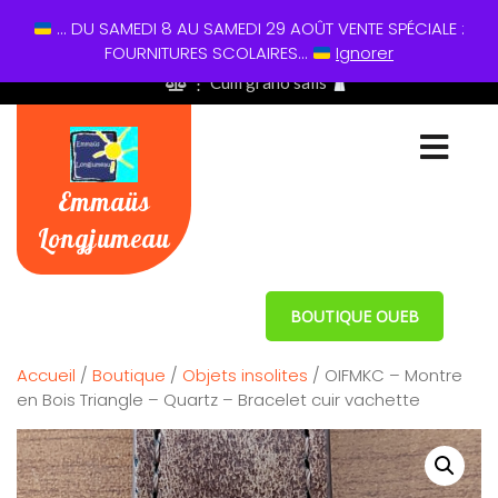
... DU SAMEDI 8 AU SAMEDI 29 AOÛT VENTE SPÉCIALE :
01 60 49 13 60
FOURNITURES SCOLAIRES...
Ignorer
⋮ Cum grano salis
Emmaüs
Longjumeau
BOUTIQUE OUEB
Accueil
/
Boutique
/
Objets insolites
/ OIFMKC – Montre
en Bois Triangle – Quartz – Bracelet cuir vachette