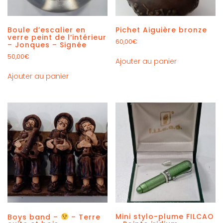
Boule d’escalier en
Pichet Aiguière bronze
verre peint de l’intérieur
60,00
€
– Jonques – Signée
50,00
€
Ajouter au panier
Ajouter au panier
Mini stylo-plume FILCAO
Boys band –
– Terre