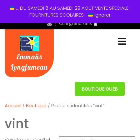
... DU SAMEDI 8 AU SAMEDI 29 AOÛT VENTE SPÉCIALE :
01 60 49 13 60
FOURNITURES SCOLAIRES...
Ignorer
⋮ Cum grano salis
Emmaüs
Longjumeau
BOUTIQUE OUEB
Accueil
/
Boutique
/ Produits identifiés “vint”
vint
Voici le seul résultat