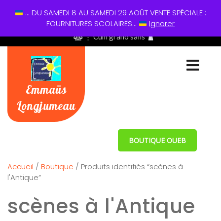
... DU SAMEDI 8 AU SAMEDI 29 AOÛT VENTE SPÉCIALE :
01 60 49 13 60
FOURNITURES SCOLAIRES...
Ignorer
⋮ Cum grano salis
Emmaüs
Longjumeau
BOUTIQUE OUEB
Accueil
/
Boutique
/ Produits identifiés “scènes à
l'Antique”
scènes à l'Antique