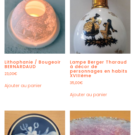
Lithophanie / Bougeoir
Lampe Berger Tharaud
BERNARDAUD
à décor de
personnages en habits
23,00
€
XVIIIème
35,00
€
Ajouter au panier
Ajouter au panier