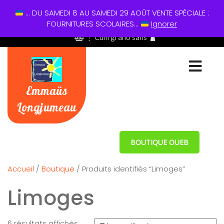
... DU SAMEDI 8 AU SAMEDI 29 AOÛT VENTE SPÉCIALE :
01 60 49 13 60
FOURNITURES SCOLAIRES...
Ignorer
⋮ Cum grano salis
Emmaüs
Longjumeau
BOUTIQUE OUEB
Accueil
/
Boutique
/ Produits identifiés “Limoges”
Limoges
6 résultats affichés