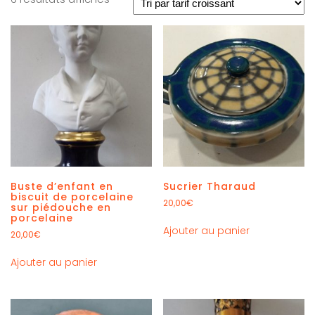
Buste d’enfant en
Sucrier Tharaud
biscuit de porcelaine
20,00
€
sur piédouche en
porcelaine
Ajouter au panier
20,00
€
Ajouter au panier