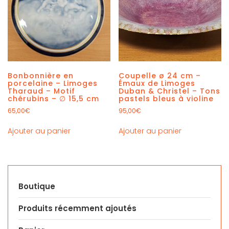
Bonbonnière en
Coupelle ø 24 cm –
porcelaine – Limoges
Émaux de Limoges
Tharaud – Motif
Duban & Christel – Tons
chérubins – ∅ 15,5 cm
pastels bleus à violine
65,00
€
95,00
€
Ajouter au panier
Ajouter au panier
Boutique
Produits récemment ajoutés