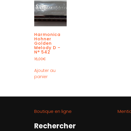
Harmonica
Hohner
Golden
Melody D –
N° 542
16,00
€
Ajouter au
panier
Boutique en ligne
Menti
Rechercher