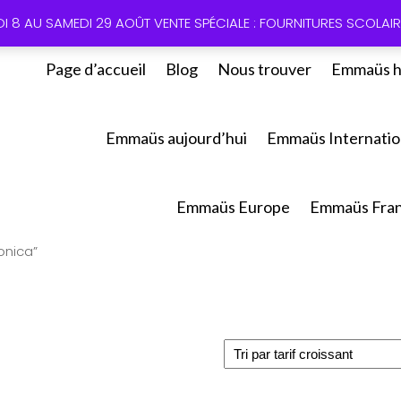
01 60 49
DI 8 AU SAMEDI 29 AOÛT VENTE SPÉCIALE : FOURNITURES SCOLAIRE
Page d’accueil
Blog
Nous trouver
Emmaüs h
Emmaüs aujourd’hui
Emmaüs Internatio
Emmaüs Europe
Emmaüs Fra
onica”