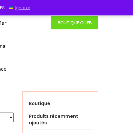
 13 60
⋮ Cum grano salis
S...
Ignorer
ier
BOUTIQUE OUEB
nal
nce
Boutique
Produits récemment
ajoutés