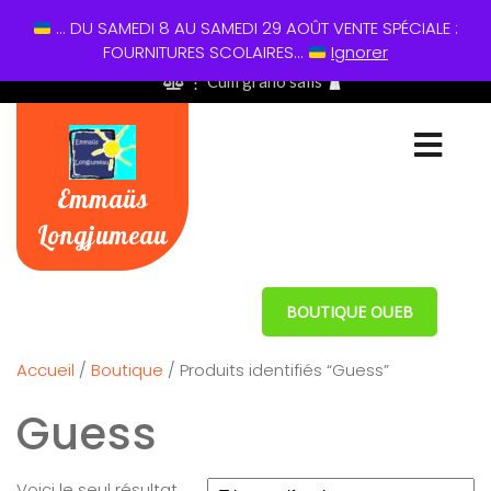
... DU SAMEDI 8 AU SAMEDI 29 AOÛT VENTE SPÉCIALE :
01 60 49 13 60
FOURNITURES SCOLAIRES...
Ignorer
⋮ Cum grano salis
Emmaüs
Longjumeau
BOUTIQUE OUEB
Accueil
/
Boutique
/ Produits identifiés “Guess”
Guess
Voici le seul résultat