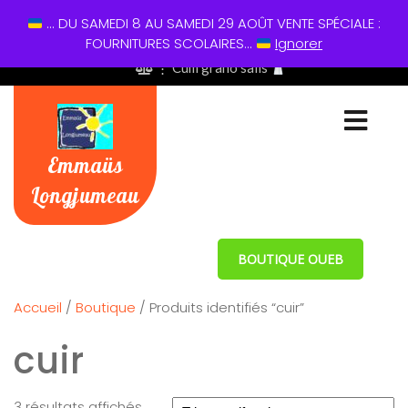
... DU SAMEDI 8 AU SAMEDI 29 AOÛT VENTE SPÉCIALE :
01 60 49 13 60
FOURNITURES SCOLAIRES...
Ignorer
⋮ Cum grano salis
Emmaüs
Longjumeau
BOUTIQUE OUEB
Accueil
/
Boutique
/ Produits identifiés “cuir”
cuir
3 résultats affichés