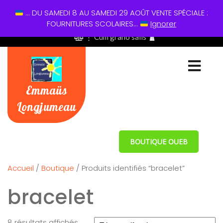
... DU SAMEDI 8 AU SAMEDI 29 AOÛT VENTE SPÉCIALE :
01 60 49 13 60
FOURNITURES SCOLAIRES...
Ignorer
⋮ Cum grano salis
Emmaüs
Longjumeau
BOUTIQUE OUEB
Accueil
/
Boutique
/ Produits identifiés “bracelet”
bracelet
8 résultats affichés