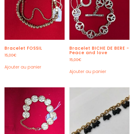
Bracelet FOSSIL
Bracelet BICHE DE BERE -
Peace and love
15,00
€
15,00
€
Ajouter au panier
Ajouter au panier