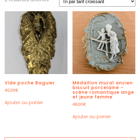
Vide poche Baguier
Médaillon mural ancien
biscuit porcelaine –
40,00
€
scène romantique ange
et jeune femme
Ajouter au panier
48,00
€
Ajouter au panier