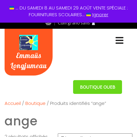
... DU SAMEDI 8 AU SAMEDI 29 AOÛT VENTE SPÉCIALE :
01 60 49 13 60
FOURNITURES SCOLAIRES...
Ignorer
⋮ Cum grano salis
Emmaüs
Longjumeau
BOUTIQUE OUEB
Accueil
/
Boutique
/ Produits identifiés “ange”
ange
2 résultats affichés